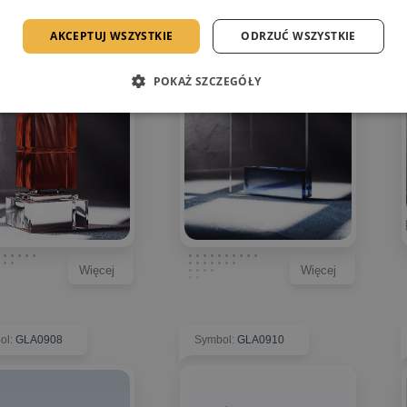
AKCEPTUJ WSZYSTKIE
ODRZUĆ WSZYSTKIE
POKAŻ SZCZEGÓŁY
Więcej
Więcej
ol
:
GLA0908
Symbol
:
GLA0910