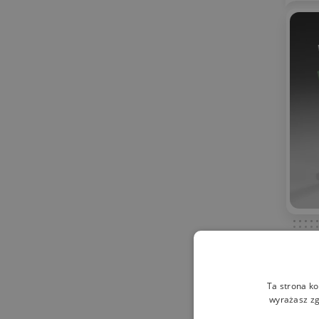
Ta strona ko
Symb
wyrażasz zg