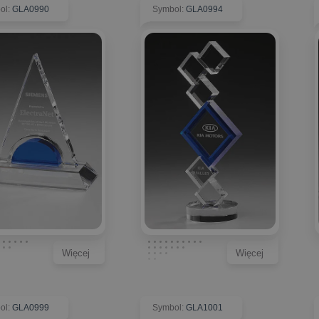
ol
:
GLA0990
Symbol
:
GLA0994
Więcej
Więcej
ol
:
GLA0999
Symbol
:
GLA1001