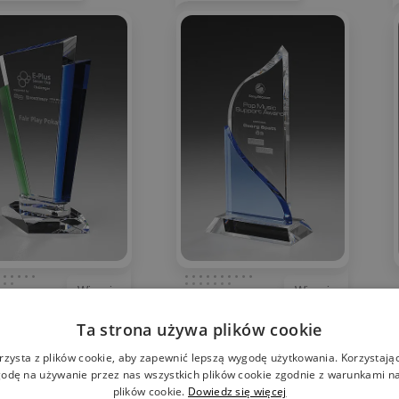
Więcej
Więcej
Ta strona używa plików cookie
rzysta z plików cookie, aby zapewnić lepszą wygodę użytkowania. Korzystając 
ol
:
GLA0331
Symbol
:
GLA0428
odę na używanie przez nas wszystkich plików cookie zgodnie z warunkami nas
plików cookie.
Dowiedz się więcej