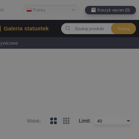
oc
Polska
Koszyk wycen (0)
Galeria statuetek
Szukaj
 żywicowe
Limit
:
Widok
: