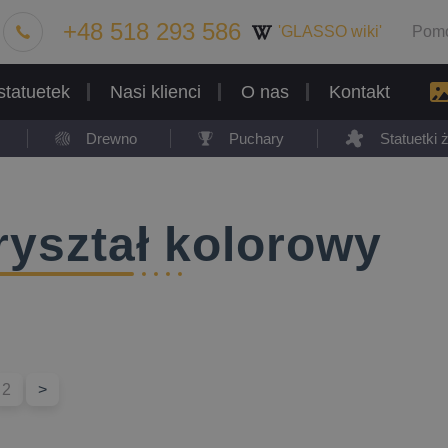
+48 518 293 586
'GLASSO wiki'
Pom
statuetek
Nasi klienci
O nas
Kontakt
Drewno
Puchary
Statuetki
ryształ kolorowy
2
>