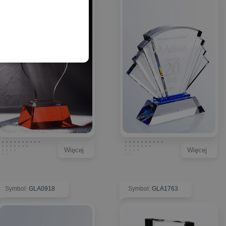
Więcej
Więcej
Symbol
:
GLA0918
Symbol
:
GLA1763