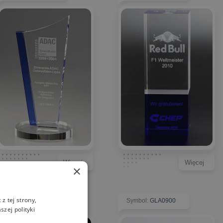
Więcej
Więcej
×
z tej strony,
Symbol
:
GLA0469
Symbol
:
GLA0900
zej polityki