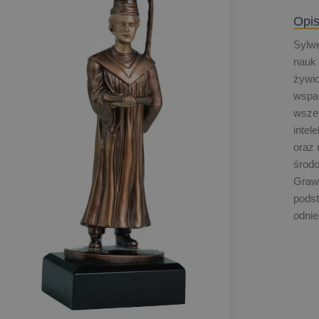
Opis
Sylwe
nauk
żywi
wspa
wszel
intel
oraz 
środ
Graw
pods
odnie