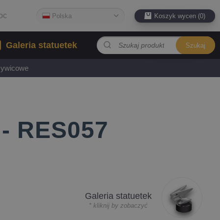
oc
Polska
Koszyk wycen (0)
Galeria statuetek
Szukaj
 żywicowe
 - RES057
Galeria statuetek
* kliknij by zobaczyć