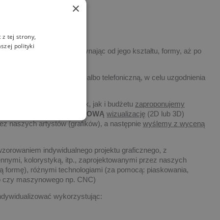
×
z tej strony,
zej polityki
 indywidualizowany, poczynając od jego kształtu, formy, aż po
twem drogą elektroniczną, albo telefoniczną, w celu uzgodnienia
ości zamawianych statuetek, jak i budżetu
zaproponujemy
tów. Wykonamy także
DARMOWĄ
wizualizację
(2D lub 3D)
ez naszych artystów (grafików), a następnie
wyślemy z wyceną
wzorowaniem indywidualnego projektu graficznego, z
nnymi, kolorystyką, itp., zaprojektowanymi przez naszych
ową formę), różnymi technologiami (za pomocą: piaskowania,
go czy maszynowego np. CNC)
dywidualizować wykorzystując: