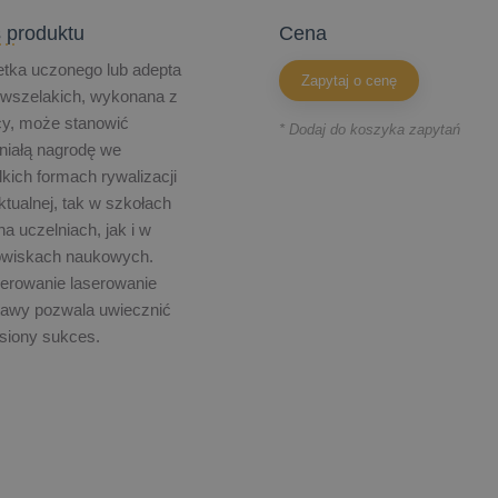
 produktu
cena
tka uczonego lub adepta
Zapytaj o cenę
 wszelakich, wykonana z
cy, może stanowić
* Dodaj do koszyka zapytań
niałą nagrodę we
kich formach rywalizacji
ektualnej, tak w szkołach
na uczelniach, jak i w
owiskach naukowych.
erowanie laserowanie
tawy pozwala uwiecznić
siony sukces.