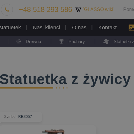
+48 518 293 586
'GLASSO wiki'
Pom
statuetek
Nasi klienci
O nas
Kontakt
Drewno
Puchary
Statuetki
Statuetka z żywicy
Symbol
:
RES057