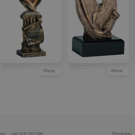
Więcej
Więcej
fon:
+48 518 293 586
Produkty