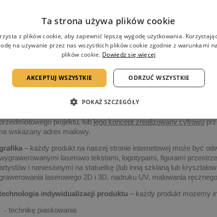
Ta strona używa plików cookie
Możliwości indywidualizacji nadruków
rzysta z plików cookie, aby zapewnić lepszą wygodę użytkowania. Korzystając 
odę na używanie przez nas wszystkich plików cookie zgodnie z warunkami nas
Każdy produkt prezentowany na naszej stronie internetowej może być
plików cookie.
Dowiedz się więcej
grafikę i technologię realizacji.
Po otrzymaniu zapytania,
nasz przedstawiciel skontaktuje się z Pańs
AKCEPTUJ WSZYSTKIE
ODRZUĆ WSZYSTKIE
szczegółów dotyczących realizacji projektu.
POKAŻ SZCZEGÓŁY
Po uzgodnieniu szczegółów dotyczących czasu realizacji projektu, il
Państwu
najlepsze rozwiązanie
dotyczące indywidualizacji produk
przedmiotowego projektu, lub
jego koncept zrealizowany cyfrowo
prz
na wskazany adres mailowy.
grafika
– każdy produkt na naszej stronie internetowej może być od
wygrawerowanymi laserowo tekstami, logotypami, figurami przestrze
artystów i naniesionymi na statuetkę (lub inną szklaną lub kryształ
grawerowania laserowego 2D i 3D, nadruku UV, malowania ręczne
technologia indywidualizacji produktu
– każdy produkt możemy in
technikę piaskowania