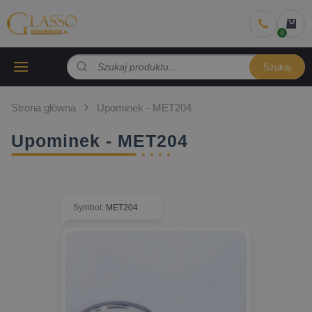
Szukaj
Strona główna
Upominek - MET204
Upominek - MET204
Symbol
:
MET204