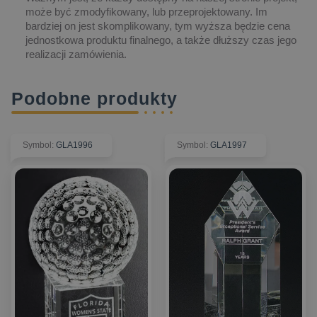
może być zmodyfikowany, lub przeprojektowany. Im
bardziej on jest skomplikowany, tym wyższa będzie cena
jednostkowa produktu finalnego, a także dłuższy czas jego
realizacji zamówienia.
Podobne produkty
Symbol
:
GLA1996
Symbol
:
GLA1997