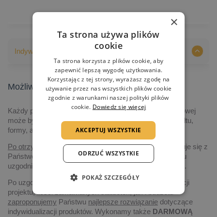
×
Ta strona używa plików
cookie
Indywidualizacja nadruków
Ta strona korzysta z plików cookie, aby
zapewnić lepszą wygodę użytkowania.
Korzystając z tej strony, wyrażasz zgodę na
Możliwości indywidualizacji nadruków
używanie przez nas wszystkich plików cookie
zgodnie z warunkami naszej polityki plików
cookie.
Dowiedz się więcej
Każdy produkt prezentowany na naszej stronie internetowej
może być indywidualizowany, poczynając od jego kształtu,
AKCEPTUJ WSZYSTKIE
formy, aż po grafikę i technologię realizacji.
Po otrzymaniu zapytania,
nasz przedstawiciel skontaktuje się z
ODRZUĆ WSZYSTKIE
Państwem drogą elektroniczną, albo telefoniczną, w celu
uzgodnienia szczegółów dotyczących realizacji projektu.
POKAŻ SZCZEGÓŁY
Po uzgodnieniu szczegółów dotyczących czasu realizacji
projektu, ilości zamawianych statuetek, jak i budżetu
zaproponujemy
Państwu
najlepsze rozwiązanie
dotyczące
indywidualizacji produktów. Wykonamy także
DARMOWĄ