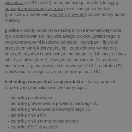
wizualizację
(2D lub 3D) przedmiotowego projektu, lub
jego
koncept zrealizowany cyfrowo
przez naszych artystów
(grafików), a następnie
wyślemy z wyceną
na wskazany adres
mailowy.
grafika
– każdy produkt na naszej stronie internetowej może
być odwzorowaniem indywidualnego projektu graficznego, z
wygrawerowanymi laserowo tekstami, logotypami, figurami
przestrzennymi, kolorystyką, itp., zaprojektowanymi przez
naszych artystów i naniesionymi na statuetkę (lub inną szklaną
lub kryształową formę), różnymi technologiami (za pomocą:
piaskowania, grawerowania laserowego 2D i 3D, nadruku UV,
malowania ręcznego czy maszynowego np. CNC)
technologia indywidualizacji produktu
– każdy produkt
możemy indywidualizować wykorzystując:
technikę piaskowania
technikę grawerowania powierzchniowego 2D
technikę grawerowania wewnętrznego 3D
technikę druku UV
technikę druku termotransferowego
technikę CNC & waterjet