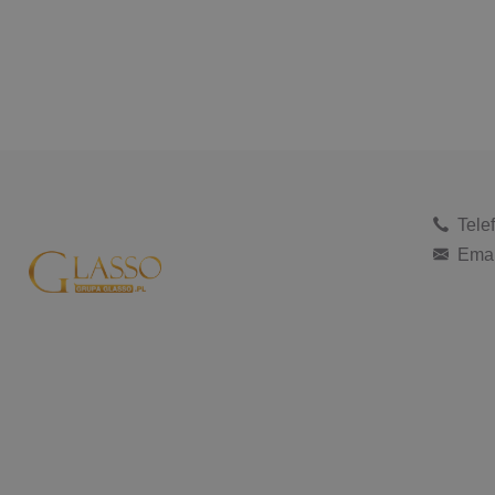
Tele
Emai