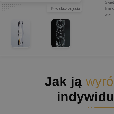
Świet
firm 
Powiększ zdjęcie
wizer
Jak ją
wyró
indywidu