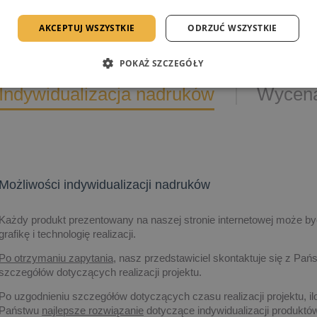
AKCEPTUJ WSZYSTKIE
ODRZUĆ WSZYSTKIE
POKAŻ SZCZEGÓŁY
Indywidualizacja nadruków
Wycena
Możliwości indywidualizacji nadruków
Każdy produkt prezentowany na naszej stronie internetowej może być
grafikę i technologię realizacji.
Po otrzymaniu zapytania,
nasz przedstawiciel skontaktuje się z Pańs
szczegółów dotyczących realizacji projektu.
Po uzgodnieniu szczegółów dotyczących czasu realizacji projektu, il
Państwu
najlepsze rozwiązanie
dotyczące indywidualizacji produk