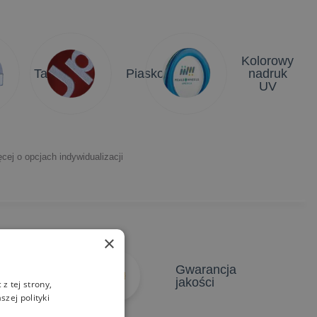
Kolorowy
Tabliczki
Piaskowanie
nadruk
UV
cej o opcjach indywidualizacji
×
atychmiastowe
Gwarancja
yceny
jakości
z tej strony,
zej polityki