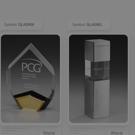
Symbol
:
GLA0959
Symbol
:
GLA0961
Więcej
Więcej