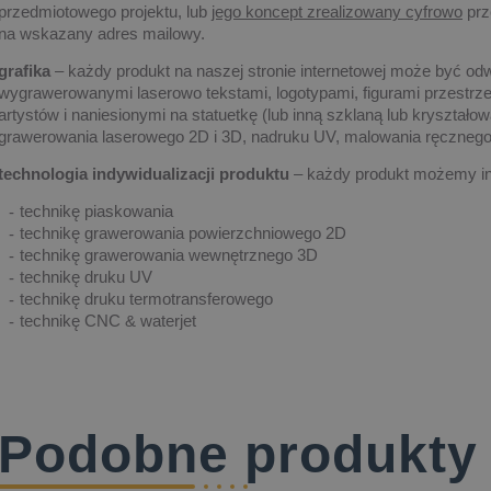
przedmiotowego projektu, lub
jego koncept zrealizowany cyfrowo
prz
na wskazany adres mailowy.
grafika
– każdy produkt na naszej stronie internetowej może być od
wygrawerowanymi laserowo tekstami, logotypami, figurami przestrze
artystów i naniesionymi na statuetkę (lub inną szklaną lub kryształ
grawerowania laserowego 2D i 3D, nadruku UV, malowania ręczne
technologia indywidualizacji produktu
– każdy produkt możemy in
technikę piaskowania
technikę grawerowania powierzchniowego 2D
technikę grawerowania wewnętrznego 3D
technikę druku UV
technikę druku termotransferowego
technikę CNC & waterjet
Podobne produkty