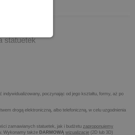
 statuetek
 indywidualizowany, poczynając od jego kształtu, formy, aż po
twem drogą elektroniczną, albo telefoniczną, w celu uzgodnienia
ości zamawianych statuetek, jak i budżetu
zaproponujemy
tów. Wykonamy także
DARMOWĄ
wizualizację
(2D lub 3D)