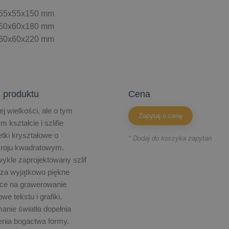
55x55x150 mm
60x60x180 mm
60x60x220 mm
 produktu
cena
j wielkości, ale o tym
Zapytaj o cenę
 kształcie i szlifie
etki kryształowe o
* Dodaj do koszyka zapytań
kroju kwadratowym.
ykle zaprojektowany szlif
za wyjątkowo piękne
sce na grawerowanie
owe tekstu i grafiki.
anie światła dopełnia
nia bogactwa formy.