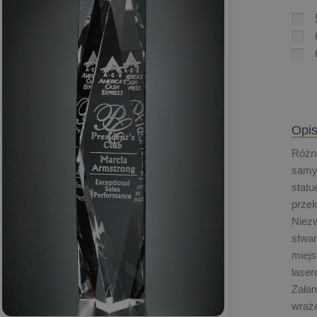
Opis
Różne
samym
statu
prze
Niezw
stwar
miej
laser
Załam
wraże