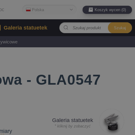
oc
Polska
Koszyk wycen (0)
Galeria statuetek
Szukaj
 żywicowe
łowa - GLA0547
Galeria statuetek
* kliknij by zobaczyć
miary