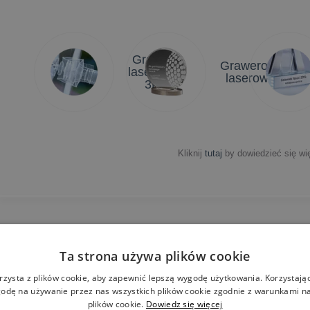
Grawer
Grawerowanie
laserowy
laserowe 2D
3D
Kliknij
tutaj
by dowiedzieć się wię
Ta strona używa plików cookie
Darmowe
N
wizualizacje
w
rzysta z plików cookie, aby zapewnić lepszą wygodę użytkowania. Korzystając 
odę na używanie przez nas wszystkich plików cookie zgodnie z warunkami nas
plików cookie.
Dowiedz się więcej