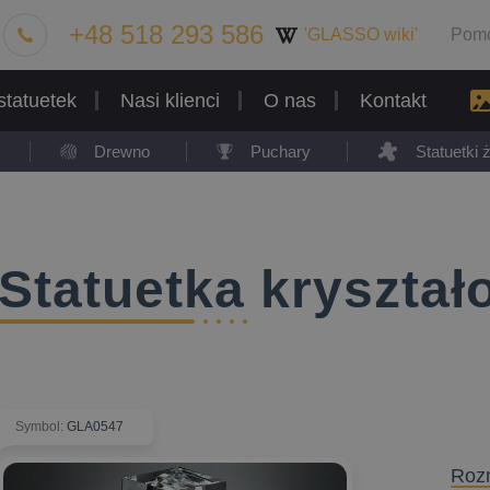
+48 518 293 586
'GLASSO wiki'
Pom
statuetek
Nasi klienci
O nas
Kontakt
Drewno
Puchary
Statuetki
Statuetka kryszta
Symbol
:
GLA0547
Roz