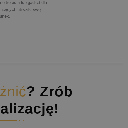
ne trofeum lub gadżet dla
chcących utrwalić swój
unek.
żnić
? Zrób
alizację!