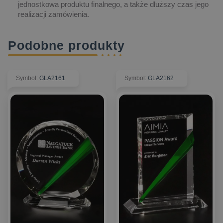
jednostkowa produktu finalnego, a także dłuższy czas jego
realizacji zamówienia.
Podobne produkty
Symbol
:
GLA2161
Symbol
:
GLA2162