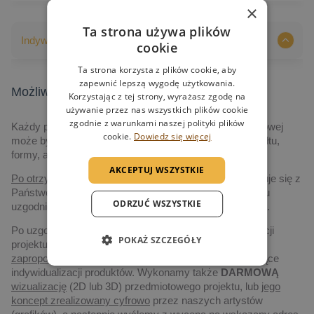
×
Ta strona używa plików
Indywidualizacja nadruków
cookie
Ta strona korzysta z plików cookie, aby
zapewnić lepszą wygodę użytkowania.
Możliwości indywidualizacji nadruków
Korzystając z tej strony, wyrażasz zgodę na
używanie przez nas wszystkich plików cookie
zgodnie z warunkami naszej polityki plików
Każdy produkt prezentowany na naszej stronie internetowej
cookie.
Dowiedz się więcej
może być indywidualizowany, poczynając od jego kształtu,
formy, aż po grafikę i technologię realizacji.
AKCEPTUJ WSZYSTKIE
Po otrzymaniu zapytania,
nasz przedstawiciel skontaktuje się z
Państwem drogą elektroniczną, albo telefoniczną, w celu
ODRZUĆ WSZYSTKIE
uzgodnienia szczegółów dotyczących realizacji projektu.
Po uzgodnieniu szczegółów dotyczących czasu realizacji
POKAŻ SZCZEGÓŁY
projektu, ilości zamawianych statuetek, jak i budżetu
zaproponujemy
Państwu
najlepsze rozwiązanie
dotyczące
indywidualizacji produktów. Wykonamy także
DARMOWĄ
wizualizację
(2D lub 3D) przedmiotowego projektu, lub
jego
koncept zrealizowany cyfrowo
przez naszych artystów