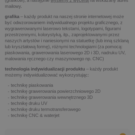
(grafików), a następnie
wyślemy z wyceną
na wskazany adres
mailowy.
grafika
– każdy produkt na naszej stronie internetowej może
być odwzorowaniem indywidualnego projektu graficznego, z
wygrawerowanymi laserowo tekstami, logotypami, figurami
przestrzennymi, kolorystyką, itp., zaprojektowanymi przez
naszych artystów i naniesionymi na statuetkę (lub inną szklaną
lub kryształową formę), różnymi technologiami (za pomocą:
piaskowania, grawerowania laserowego 2D i 3D, nadruku UV,
malowania ręcznego czy maszynowego np. CNC)
technologia indywidualizacji produktu
– każdy produkt
możemy indywidualizować wykorzystując:
technikę piaskowania
technikę grawerowania powierzchniowego 2D
technikę grawerowania wewnętrznego 3D
technikę druku UV
technikę druku termotransferowego
technikę CNC & waterjet