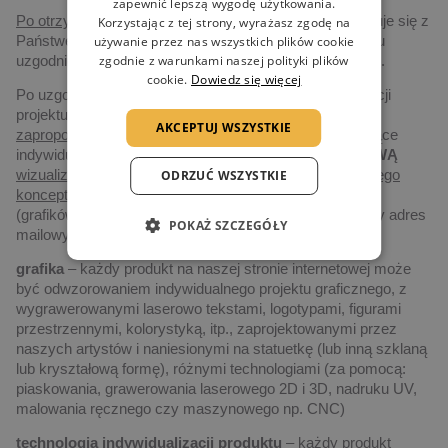
zapewnić lepszą wygodę użytkowania.
Po otrzymaniu zapytania,
nasz przedstawiciel skontaktuje się z
Korzystając z tej strony, wyrażasz zgodę na
Państwem drogą elektroniczną, albo telefoniczną, w celu
używanie przez nas wszystkich plików cookie
zgodnie z warunkami naszej polityki plików
uzgodnienia szczegółów dotyczących realizacji projektu.
cookie.
Dowiedz się więcej
Po uzgodnieniu szczegółów dotyczących czasu realizacji
projektu, ilości zamawianych statuetek, jak i budżetu
AKCEPTUJ WSZYSTKIE
zaproponujemy
Państwu
najlepsze rozwiązanie
dotyczące
indywidualizacji produktów. Wykonamy także
DARMOWĄ
wizualizację
(2D lub 3D) przedmiotowego projektu, lub
jego
ODRZUĆ WSZYSTKIE
koncept zrealizowany cyfrowo
przez naszych artystów
(grafików), a następnie
wyślemy z wyceną
na wskazany adres
POKAŻ SZCZEGÓŁY
mailowy.
grafika
– każdy produkt na naszej stronie internetowej może
być odwzorowaniem indywidualnego projektu graficznego, z
wygrawerowanymi laserowo tekstami, logotypami, figurami
przestrzennymi, kolorystyką, itp., zaprojektowanymi przez
naszych artystów i naniesionymi na statuetkę (lub inną szklaną
lub kryształową formę), różnymi technologiami (za pomocą:
piaskowania, grawerowania laserowego 2D i 3D, nadruku UV,
malowania ręcznego czy maszynowego np. CNC)
technologia indywidualizacji produktu
– każdy produkt