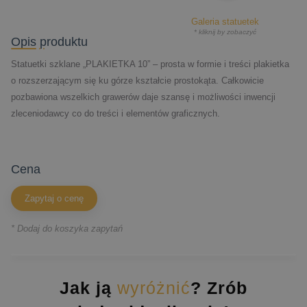
Galeria statuetek
* kliknij by zobaczyć
Opis produktu
Statuetki szklane „PLAKIETKA 10” – prosta w formie i treści plakietka
o rozszerzającym się ku górze kształcie prostokąta. Całkowicie
pozbawiona wszelkich grawerów daje szansę i możliwości inwencji
zleceniodawcy co do treści i elementów graficznych.
cena
Zapytaj o cenę
* Dodaj do koszyka zapytań
Jak ją
wyróżnić
? Zrób