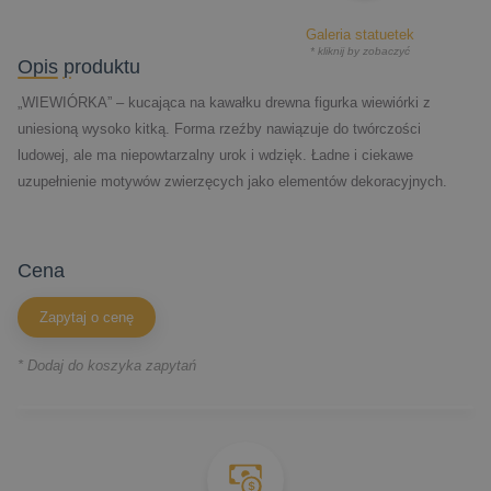
Galeria statuetek
* kliknij by zobaczyć
Opis produktu
„WIEWIÓRKA” – kucająca na kawałku drewna figurka wiewiórki z
uniesioną wysoko kitką. Forma rzeźby nawiązuje do twórczości
ludowej, ale ma niepowtarzalny urok i wdzięk. Ładne i ciekawe
uzupełnienie motywów zwierzęcych jako elementów dekoracyjnych.
cena
Zapytaj o cenę
* Dodaj do koszyka zapytań