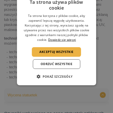
Ta strona używa plików
wygrawerowanymi laserowo tekstami, logotypami, figurami
cookie
przestrzennymi, kolorystyką, itp., zaprojektowanymi przez
naszych artystów i naniesionymi na statuetkę (lub inną szklaną
Ta strona korzysta z plików cookie, aby
lub kryształową formę), różnymi technologiami (za pomocą:
zapewnić lepszą wygodę użytkowania.
piaskowania, grawerowania laserowego 2D i 3D, nadruku UV,
Korzystając z tej strony, wyrażasz zgodę na
malowania ręcznego czy maszynowego np. CNC)
używanie przez nas wszystkich plików cookie
zgodnie z warunkami naszej polityki plików
technologia indywidualizacji produktu
– każdy produkt
cookie.
Dowiedz się więcej
możemy indywidualizować wykorzystując:
technikę piaskowania
AKCEPTUJ WSZYSTKIE
technikę grawerowania powierzchniowego 2D
technikę grawerowania wewnętrznego 3D
ODRZUĆ WSZYSTKIE
technikę druku UV
technikę druku termotransferowego
POKAŻ SZCZEGÓŁY
technikę CNC & waterjet
Wycena statuetek