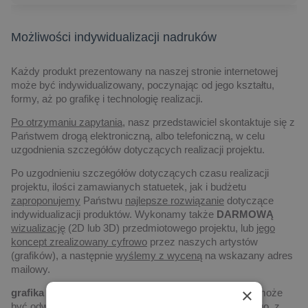
Możliwości indywidualizacji nadruków
Każdy produkt prezentowany na naszej stronie internetowej
może być indywidualizowany, poczynając od jego kształtu,
formy, aż po grafikę i technologię realizacji.
Po otrzymaniu zapytania,
nasz przedstawiciel skontaktuje się z
Państwem drogą elektroniczną, albo telefoniczną, w celu
uzgodnienia szczegółów dotyczących realizacji projektu.
Po uzgodnieniu szczegółów dotyczących czasu realizacji
projektu, ilości zamawianych statuetek, jak i budżetu
zaproponujemy
Państwu
najlepsze rozwiązanie
dotyczące
indywidualizacji produktów. Wykonamy także
DARMOWĄ
wizualizację
(2D lub 3D) przedmiotowego projektu, lub
jego
koncept zrealizowany cyfrowo
przez naszych artystów
(grafików), a następnie
wyślemy z wyceną
na wskazany adres
mailowy.
×
grafika
– każdy produkt na naszej stronie internetowej może
być odwzorowaniem indywidualnego projektu graficznego, z