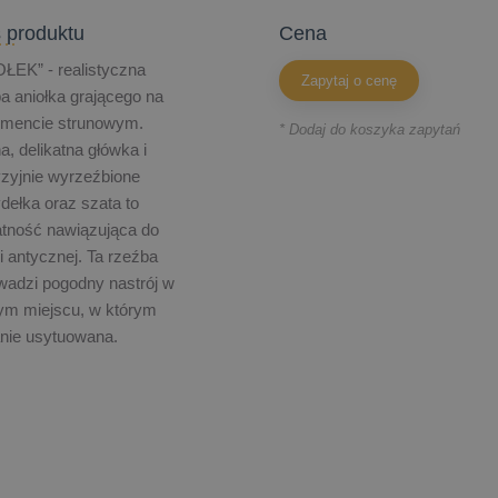
 produktu
cena
ŁEK” - realistyczna
Zapytaj o cenę
a aniołka grającego na
umencie strunowym.
* Dodaj do koszyka zapytań
a, delikatna główka i
zyjnie wyrzeźbione
dełka oraz szata to
atność nawiązująca do
i antycznej. Ta rzeźba
adzi pogodny nastrój w
ym miejscu, w którym
nie usytuowana.