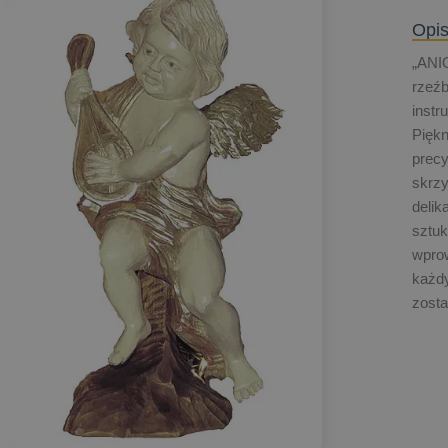
Opis
„ANIO
rzeźb
instr
Piękn
precy
skrzy
delik
sztuk
wprow
każd
zosta