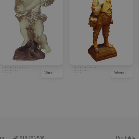
Więcej
Więcej
fon:
+48 518 293 586
Produkty