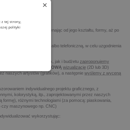
×
z tej strony,
zej polityki
 indywidualizowany, poczynając od jego kształtu, formy, aż po
twem drogą elektroniczną, albo telefoniczną, w celu uzgodnienia
ości zamawianych statuetek, jak i budżetu
zaproponujemy
tów. Wykonamy także
DARMOWĄ
wizualizację
(2D lub 3D)
ez naszych artystów (grafików), a następnie
wyślemy z wyceną
wzorowaniem indywidualnego projektu graficznego, z
nnymi, kolorystyką, itp., zaprojektowanymi przez naszych
ową formę), różnymi technologiami (za pomocą: piaskowania,
go czy maszynowego np. CNC)
dywidualizować wykorzystując: