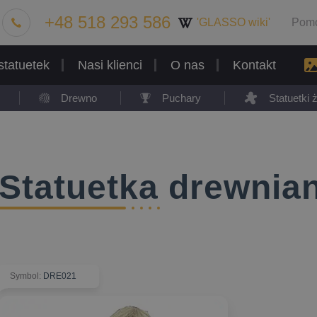
+48 518 293 586
'GLASSO wiki'
Pom
statuetek
Nasi klienci
O nas
Kontakt
Drewno
Puchary
Statuetki
Statuetka drewnia
Symbol
:
DRE021