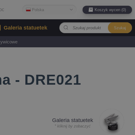
oc
Polska
Koszyk wycen (0)
Galeria statuetek
Szukaj
 żywicowe
na - DRE021
Galeria statuetek
* kliknij by zobaczyć