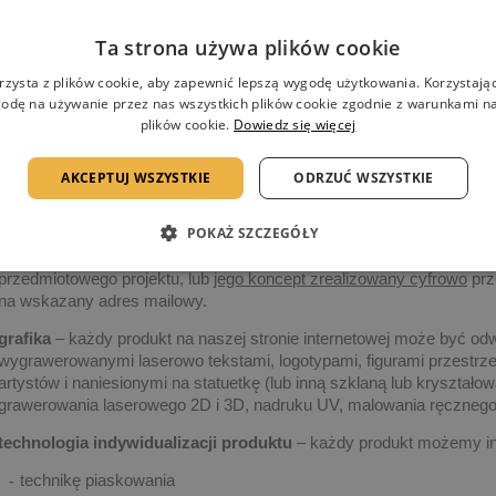
Ta strona używa plików cookie
Możliwości indywidualizacji nadruków
rzysta z plików cookie, aby zapewnić lepszą wygodę użytkowania. Korzystając 
odę na używanie przez nas wszystkich plików cookie zgodnie z warunkami nas
Każdy produkt prezentowany na naszej stronie internetowej może być
plików cookie.
Dowiedz się więcej
grafikę i technologię realizacji.
Po otrzymaniu zapytania,
nasz przedstawiciel skontaktuje się z Pańs
AKCEPTUJ WSZYSTKIE
ODRZUĆ WSZYSTKIE
szczegółów dotyczących realizacji projektu.
POKAŻ SZCZEGÓŁY
Po uzgodnieniu szczegółów dotyczących czasu realizacji projektu, il
Państwu
najlepsze rozwiązanie
dotyczące indywidualizacji produk
przedmiotowego projektu, lub
jego koncept zrealizowany cyfrowo
prz
na wskazany adres mailowy.
grafika
– każdy produkt na naszej stronie internetowej może być od
wygrawerowanymi laserowo tekstami, logotypami, figurami przestrze
artystów i naniesionymi na statuetkę (lub inną szklaną lub kryształ
grawerowania laserowego 2D i 3D, nadruku UV, malowania ręczne
technologia indywidualizacji produktu
– każdy produkt możemy in
technikę piaskowania