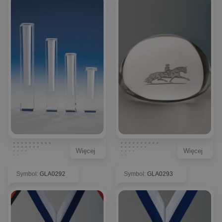
Więcej
Więcej
Symbol
:
GLA0292
Symbol
:
GLA0293