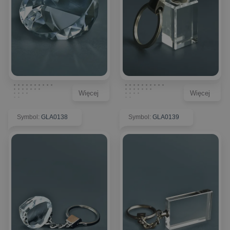
Więcej
Więcej
Symbol
:
GLA0138
Symbol
:
GLA0139