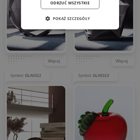
ODRZUĆ WSZYSTKIE
POKAŻ SZCZEGÓŁY
Więcej
Więcej
Symbol
:
GLA0312
Symbol
:
GLA0313