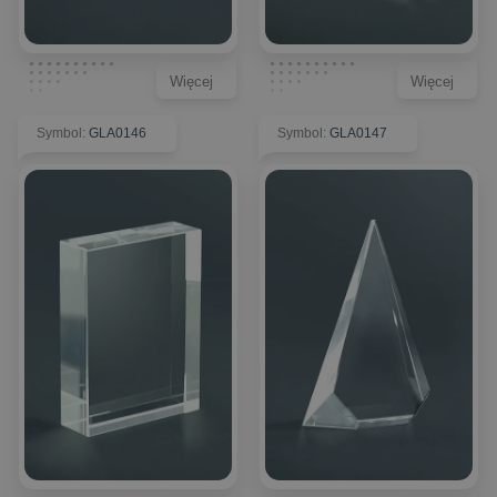
Więcej
Więcej
Symbol
:
GLA0146
Symbol
:
GLA0147