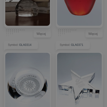
Więcej
Więcej
Symbol
:
GLA0314
Symbol
:
GLA0371