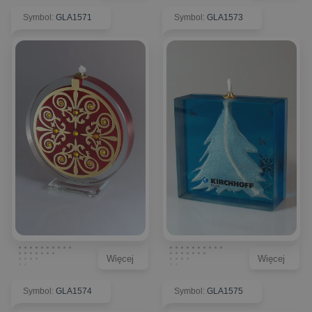
Symbol
:
GLA1571
Symbol
:
GLA1573
Więcej
Więcej
Symbol
:
GLA1574
Symbol
:
GLA1575