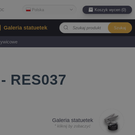
oc
Polska
Koszyk wycen (0)
Galeria statuetek
Szukaj
 żywicowe
 - RES037
Galeria statuetek
* kliknij by zobaczyć