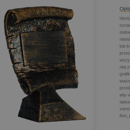
Opis
Ident
ozna
statu
nawią
lub ś
przez
wszy
niej 
grafi
ważn
przed
aby u
opisa
samo
firm,