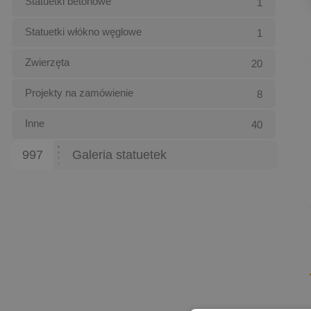
Statuetki betonowe
1
Statuetki włókno węglowe
1
Zwierzęta
20
Projekty na zamówienie
8
Inne
40
997
Galeria statuetek