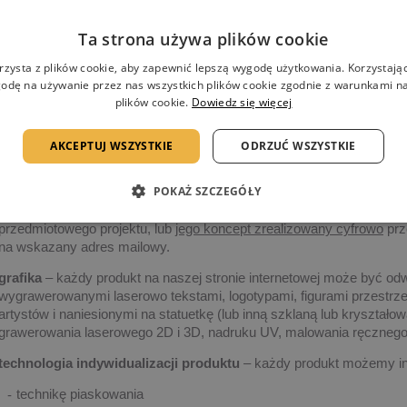
Ta strona używa plików cookie
Możliwości indywidualizacji nadruków
rzysta z plików cookie, aby zapewnić lepszą wygodę użytkowania. Korzystając 
odę na używanie przez nas wszystkich plików cookie zgodnie z warunkami nas
Każdy produkt prezentowany na naszej stronie internetowej może być
plików cookie.
Dowiedz się więcej
grafikę i technologię realizacji.
Po otrzymaniu zapytania,
nasz przedstawiciel skontaktuje się z Pańs
AKCEPTUJ WSZYSTKIE
ODRZUĆ WSZYSTKIE
szczegółów dotyczących realizacji projektu.
POKAŻ SZCZEGÓŁY
Po uzgodnieniu szczegółów dotyczących czasu realizacji projektu, il
Państwu
najlepsze rozwiązanie
dotyczące indywidualizacji produk
przedmiotowego projektu, lub
jego koncept zrealizowany cyfrowo
prz
na wskazany adres mailowy.
grafika
– każdy produkt na naszej stronie internetowej może być od
wygrawerowanymi laserowo tekstami, logotypami, figurami przestrze
artystów i naniesionymi na statuetkę (lub inną szklaną lub kryształ
grawerowania laserowego 2D i 3D, nadruku UV, malowania ręczne
technologia indywidualizacji produktu
– każdy produkt możemy in
technikę piaskowania