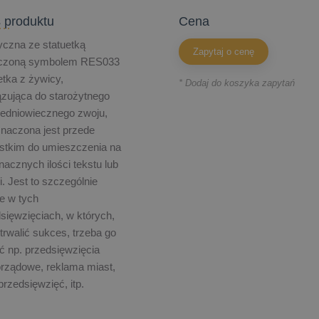
 produktu
cena
yczna ze statuetką
Zapytaj o cenę
czoną symbolem RES033
etka z żywicy,
* Dodaj do koszyka zapytań
zująca do starożytnego
redniowiecznego zwoju,
naczona jest przede
stkim do umieszczenia na
znacznych ilości tekstu lub
ki. Jest to szczególnie
e w tych
sięwzięciach, w których,
trwalić sukces, trzeba go
ć np. przedsięwzięcia
rządowe, reklama miast,
 przedsięwzięć, itp.