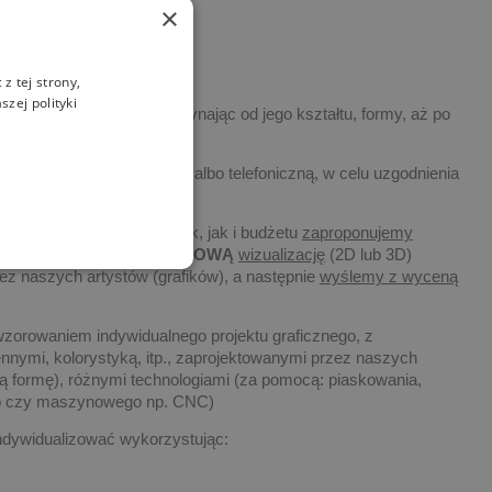
×
z tej strony,
zej polityki
 indywidualizowany, poczynając od jego kształtu, formy, aż po
twem drogą elektroniczną, albo telefoniczną, w celu uzgodnienia
ości zamawianych statuetek, jak i budżetu
zaproponujemy
tów. Wykonamy także
DARMOWĄ
wizualizację
(2D lub 3D)
ez naszych artystów (grafików), a następnie
wyślemy z wyceną
wzorowaniem indywidualnego projektu graficznego, z
nnymi, kolorystyką, itp., zaprojektowanymi przez naszych
ową formę), różnymi technologiami (za pomocą: piaskowania,
go czy maszynowego np. CNC)
dywidualizować wykorzystując: