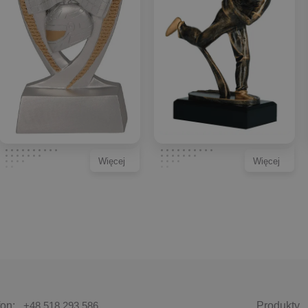
Więcej
Więcej
fon:
+48 518 293 586
Produkty