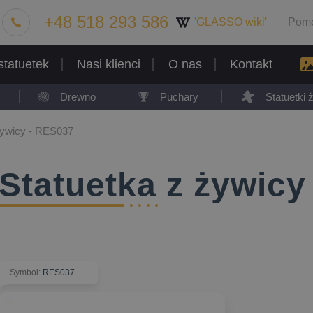
+48 518 293 586
'GLASSO wiki'
Pom
statuetek
Nasi klienci
O nas
Kontakt
Drewno
Puchary
Statuetki
żywicy - RES037
Statuetka z żywicy
Symbol
:
RES037