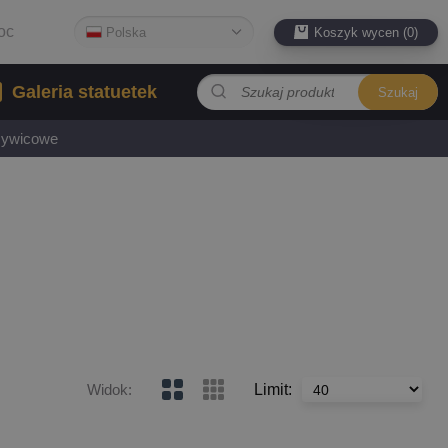
oc
Polska
Koszyk wycen (0)
Galeria statuetek
Szukaj
 żywicowe
Limit
:
Widok
: