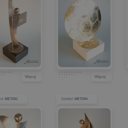
Więcej
Więcej
ol
:
MET091
Symbol
:
MET094