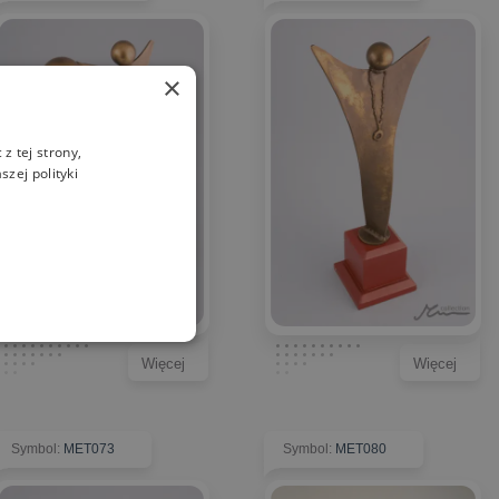
×
z tej strony,
zej polityki
Więcej
Więcej
Symbol
:
MET073
Symbol
:
MET080