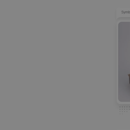
Statuetki betonowe
1
Symb
Statuetki włókno węglowe
1
Zwierzęta
20
Projekty na zamówienie
8
Inne
40