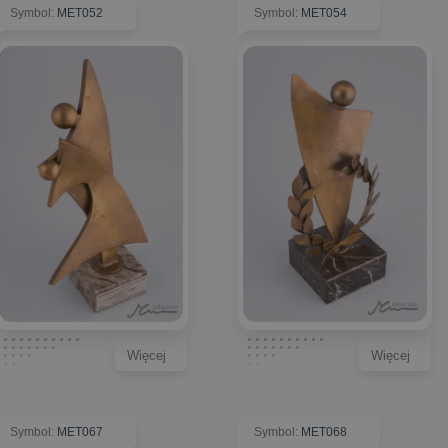
Symbol
:
MET052
Symbol
:
MET054
Więcej
Więcej
Symbol
:
MET067
Symbol
:
MET068