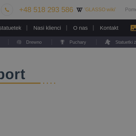
+48 518 293 586
'GLASSO wiki'
Pom
statuetek
Nasi klienci
O nas
Kontakt
Drewno
Puchary
Statuetki
port