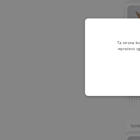
Ta strona ko
wyrażasz zg
Symb