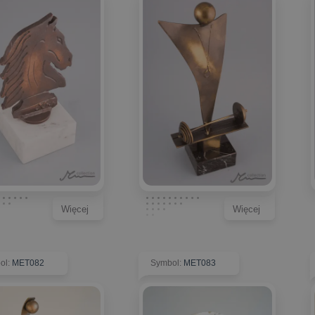
Więcej
Więcej
ol
:
MET082
Symbol
:
MET083