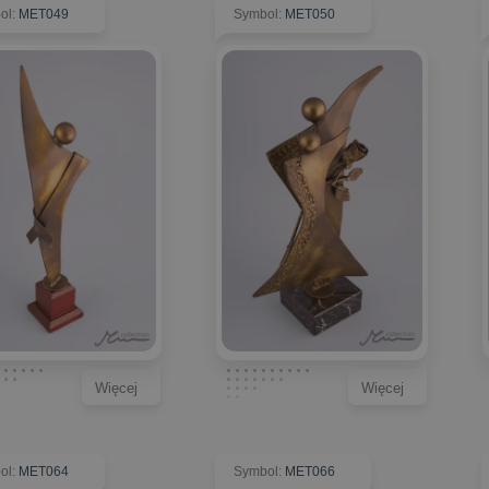
ol
:
MET049
Symbol
:
MET050
Więcej
Więcej
ol
:
MET064
Symbol
:
MET066