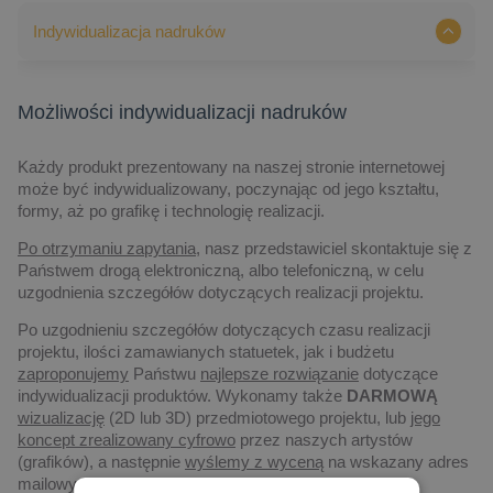
Indywidualizacja nadruków
Możliwości indywidualizacji nadruków
Każdy produkt prezentowany na naszej stronie internetowej
może być indywidualizowany, poczynając od jego kształtu,
formy, aż po grafikę i technologię realizacji.
Po otrzymaniu zapytania,
nasz przedstawiciel skontaktuje się z
Państwem drogą elektroniczną, albo telefoniczną, w celu
uzgodnienia szczegółów dotyczących realizacji projektu.
Po uzgodnieniu szczegółów dotyczących czasu realizacji
projektu, ilości zamawianych statuetek, jak i budżetu
zaproponujemy
Państwu
najlepsze rozwiązanie
dotyczące
indywidualizacji produktów. Wykonamy także
DARMOWĄ
wizualizację
(2D lub 3D) przedmiotowego projektu, lub
jego
koncept zrealizowany cyfrowo
przez naszych artystów
(grafików), a następnie
wyślemy z wyceną
na wskazany adres
mailowy.