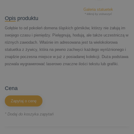
Galeria statuetek
* kliknij by zobaczyć
Opis produktu
Gołębie to od pokoleń domena śląskich górników, którzy nie żałują im
swojego czasu i pieniędzy. Pielęgnują, hodują, ale także uczestniczą w
różnych zawodach. Właśnie im adresowana jest ta wielokolorowa
statuetka z żywicy, która na pewno zachwyci każdego wyróżnionego i
znajdzie poczesna miejsce w już z posiadanej kolekcji. Duża podstawa
pozwala wygrawerować laserowo znaczne ilości tekstu lub grafiki.
cena
Zapytaj o cenę
* Dodaj do koszyka zapytań