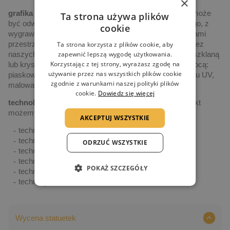
×
grafika
– każdy produkt na naszej stronie internetowej może
Ta strona używa plików
być odwzorowaniem indywidualnego projektu graficznego, z
cookie
wygrawerowanymi laserowo tekstami, logotypami, figurami
przestrzennymi, kolorystyką, itp., zaprojektowanymi przez
Ta strona korzysta z plików cookie, aby
naszych artystów i naniesionymi na statuetkę (lub inną szklaną
zapewnić lepszą wygodę użytkowania.
Korzystając z tej strony, wyrażasz zgodę na
lub kryształową formę), różnymi technologiami (za pomocą:
używanie przez nas wszystkich plików cookie
piaskowania, grawerowania laserowego 2D i 3D, nadruku UV,
zgodnie z warunkami naszej polityki plików
malowania ręcznego czy maszynowego np. CNC)
cookie.
Dowiedz się więcej
technologia indywidualizacji produktu
– każdy produkt
możemy indywidualizować wykorzystując:
AKCEPTUJ WSZYSTKIE
technikę piaskowania
technikę grawerowania powierzchniowego 2D
ODRZUĆ WSZYSTKIE
technikę grawerowania wewnętrznego 3D
technikę druku UV
POKAŻ SZCZEGÓŁY
technikę druku termotransferowego
technikę CNC & waterjet
Wycena statuetek