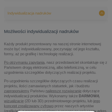
Indywidualizacja nadruków
Możliwości indywidualizacji nadruków
Każdy produkt prezentowany na naszej stronie internetowej
może być indywidualizowany, poczynając od jego kształtu,
formy, aż po grafikę i technologię realizacji.
Po otrzymaniu zapytania,
nasz przedstawiciel skontaktuje się z
Państwem drogą elektroniczną, albo telefoniczną, w celu
uzgodnienia szczegółów dotyczących realizacji projektu.
Po uzgodnieniu szczegółów dotyczących czasu realizacji
projektu, ilości zamawianych statuetek, jak i budżetu
zaproponujemy
Państwu
najlepsze rozwiązanie
dotyczące
indywidualizacji produktów. Wykonamy także
DARMOWĄ
wizualizację
(2D lub 3D) przedmiotowego projektu, lub
jego
koncept zrealizowany cyfrowo
przez naszych artystów
(grafików), a następnie
wyślemy z wyceną
na wskazany adres