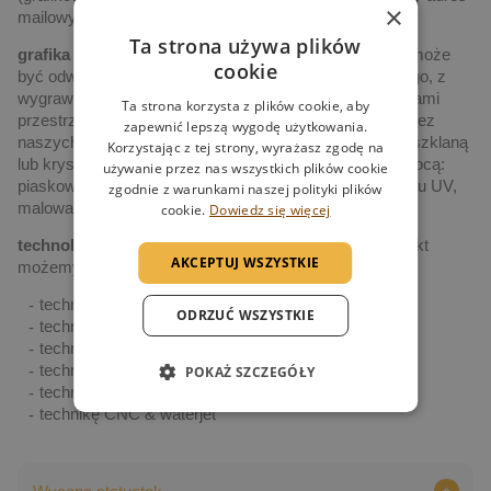
×
mailowy.
Ta strona używa plików
grafika
– każdy produkt na naszej stronie internetowej może
cookie
być odwzorowaniem indywidualnego projektu graficznego, z
wygrawerowanymi laserowo tekstami, logotypami, figurami
Ta strona korzysta z plików cookie, aby
przestrzennymi, kolorystyką, itp., zaprojektowanymi przez
zapewnić lepszą wygodę użytkowania.
naszych artystów i naniesionymi na statuetkę (lub inną szklaną
Korzystając z tej strony, wyrażasz zgodę na
lub kryształową formę), różnymi technologiami (za pomocą:
używanie przez nas wszystkich plików cookie
piaskowania, grawerowania laserowego 2D i 3D, nadruku UV,
zgodnie z warunkami naszej polityki plików
malowania ręcznego czy maszynowego np. CNC)
cookie.
Dowiedz się więcej
technologia indywidualizacji produktu
– każdy produkt
AKCEPTUJ WSZYSTKIE
możemy indywidualizować wykorzystując:
technikę piaskowania
ODRZUĆ WSZYSTKIE
technikę grawerowania powierzchniowego 2D
technikę grawerowania wewnętrznego 3D
technikę druku UV
POKAŻ SZCZEGÓŁY
technikę druku termotransferowego
technikę CNC & waterjet