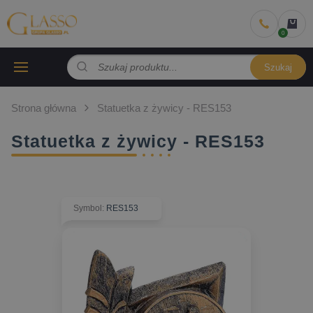
Szukaj
Strona główna
Statuetka z żywicy - RES153
Statuetka z żywicy - RES153
Symbol
:
RES153