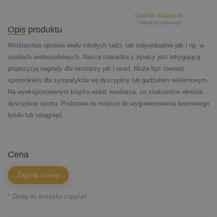
Galeria statuetek
* kliknij by zobaczyć
Opis produktu
Wioślarstwo uprawia wielu młodych ludzi, tak indywidualnie jak i np. w
osadach wieloosobowych. Nasza statuetka z żywicy jest intrygującą
propozycją nagrody dla wioślarzy jak i osad. Może być również
upominkiem dla sympatyków tej dyscypliny lub gadżetem reklamowym.
Na wyeksponowanym krążku widać wioślarza, co znakomicie określa
dyscyplinę sportu. Podstawa to miejsce do wygrawerowania laserowego
tytułu lub osiągnięć.
cena
Zapytaj o cenę
* Dodaj do koszyka zapytań