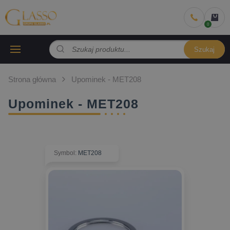
Szukaj
Strona główna
Upominek - MET208
Upominek - MET208
Symbol
:
MET208