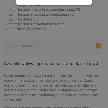
technikę piaskowania
technikę grawerowania powierzchniowego 2D
technikę grawerowania wewnętrznego 3D
technikę druku UV
technikę druku termotransferowego
technikę CNC & waterjet
Wycena statuetek
Czynniki wpływające na cenę statuetek szklanych
Każdy produkt oferowany na naszej stronie internetowej jest
projektem zrealizowanym dla konkretnego klienta. Część
eksponowanych na stronie internetowej statuetek, plakiet, i
pozostałych jest produktami stale dostępnymi w magazynie,
natomiast wiele z nich wykonanych zostało na indywidualne
zamówienie.
Klientom zawsze proponujemy rozwiązania spełniające