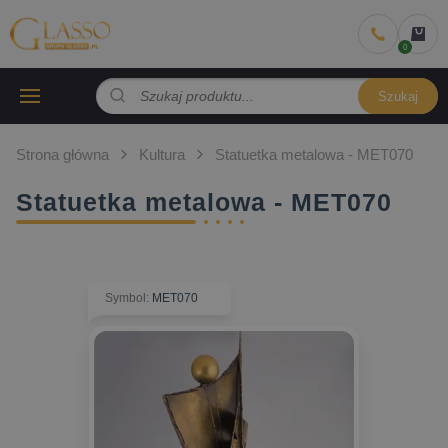
Szukaj
Strona główna
Kultura
Statuetka metalowa - MET070
Statuetka metalowa - MET070
Symbol
:
MET070