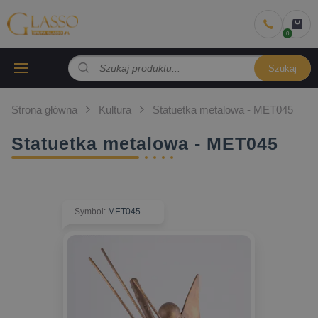
Szukaj
Strona główna
Kultura
Statuetka metalowa - MET045
Statuetka metalowa - MET045
Symbol
:
MET045