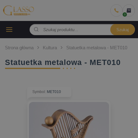
Szukaj
Strona główna
Kultura
Statuetka metalowa - MET010
Statuetka metalowa - MET010
Symbol
:
MET010