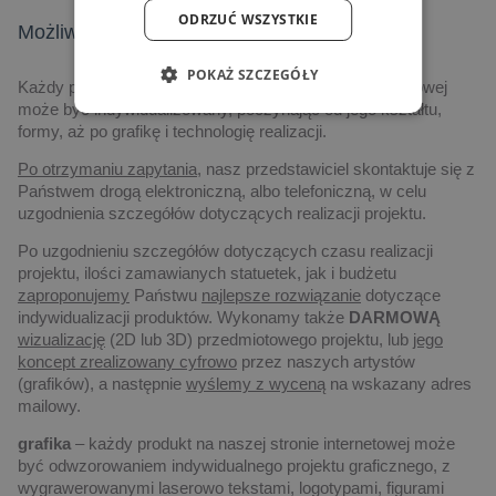
ODRZUĆ WSZYSTKIE
Możliwości indywidualizacji nadruków
POKAŻ SZCZEGÓŁY
Każdy produkt prezentowany na naszej stronie internetowej
może być indywidualizowany, poczynając od jego kształtu,
formy, aż po grafikę i technologię realizacji.
Po otrzymaniu zapytania,
nasz przedstawiciel skontaktuje się z
Państwem drogą elektroniczną, albo telefoniczną, w celu
uzgodnienia szczegółów dotyczących realizacji projektu.
Po uzgodnieniu szczegółów dotyczących czasu realizacji
projektu, ilości zamawianych statuetek, jak i budżetu
zaproponujemy
Państwu
najlepsze rozwiązanie
dotyczące
indywidualizacji produktów. Wykonamy także
DARMOWĄ
wizualizację
(2D lub 3D) przedmiotowego projektu, lub
jego
koncept zrealizowany cyfrowo
przez naszych artystów
(grafików), a następnie
wyślemy z wyceną
na wskazany adres
mailowy.
grafika
– każdy produkt na naszej stronie internetowej może
być odwzorowaniem indywidualnego projektu graficznego, z
wygrawerowanymi laserowo tekstami, logotypami, figurami