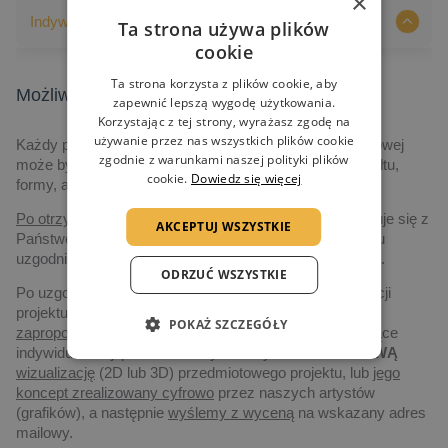
×
Indywidualizacja nadruków
Ta strona używa plików
cookie
Ta strona korzysta z plików cookie, aby
Możliwości indywidualizacji nadruków
zapewnić lepszą wygodę użytkowania.
Korzystając z tej strony, wyrażasz zgodę na
używanie przez nas wszystkich plików cookie
Każdy produkt prezentowany na naszej stronie internetowej
zgodnie z warunkami naszej polityki plików
może być indywidualizowany, poczynając od jego kształtu,
cookie.
Dowiedz się więcej
formy, aż po grafikę i technologię realizacji.
Po otrzymaniu zapytania,
nasz przedstawiciel skontaktuje się z
AKCEPTUJ WSZYSTKIE
Państwem drogą elektroniczną, albo telefoniczną, w celu
uzgodnienia szczegółów dotyczących realizacji projektu.
ODRZUĆ WSZYSTKIE
Po uzgodnieniu szczegółów dotyczących czasu realizacji
projektu, ilości zamawianych statuetek, jak i budżetu
POKAŻ SZCZEGÓŁY
zaproponujemy
Państwu
najlepsze rozwiązanie
dotyczące
indywidualizacji produktów. Wykonamy także
DARMOWĄ
wizualizację
(2D lub 3D) przedmiotowego projektu, lub
jego
koncept zrealizowany cyfrowo
przez naszych artystów
(grafików), a następnie
wyślemy z wyceną
na wskazany adres
mailowy.