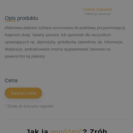
Galeria statuetek
* kliknij by zobaczyć
Opis produktu
efektowna plakieta szklana umocowana do podstawy przypominającej
fragment skały. Idealny prezent, lub upominek dla wszystkich
uprawiających np. alpinistykę, grotołazów, taterników, itp. Informacje,
dedykacje, podziękowania można wygrawerować laserowo na
powierzchni tej plakiety.
cena
Zapytaj o cenę
* Dodaj do koszyka zapytań
Jak ją
wyróżnić
? Zrób