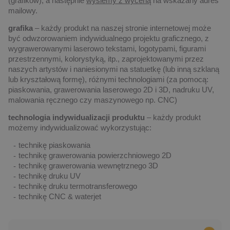
(grafików), a następnie
wyślemy z wyceną
na wskazany adres
mailowy.
grafika
– każdy produkt na naszej stronie internetowej może
być odwzorowaniem indywidualnego projektu graficznego, z
wygrawerowanymi laserowo tekstami, logotypami, figurami
przestrzennymi, kolorystyką, itp., zaprojektowanymi przez
naszych artystów i naniesionymi na statuetkę (lub inną szklaną
lub kryształową formę), różnymi technologiami (za pomocą:
piaskowania, grawerowania laserowego 2D i 3D, nadruku UV,
malowania ręcznego czy maszynowego np. CNC)
technologia indywidualizacji produktu
– każdy produkt
możemy indywidualizować wykorzystując:
technikę piaskowania
technikę grawerowania powierzchniowego 2D
technikę grawerowania wewnętrznego 3D
technikę druku UV
technikę druku termotransferowego
technikę CNC & waterjet