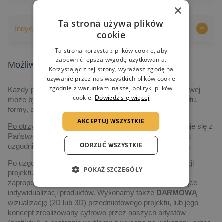
×
Ta strona używa plików
Indywidualizacja nadruków
cookie
Ta strona korzysta z plików cookie, aby
zapewnić lepszą wygodę użytkowania.
Możliwości indywidualizacji nadruków
Korzystając z tej strony, wyrażasz zgodę na
używanie przez nas wszystkich plików cookie
zgodnie z warunkami naszej polityki plików
Każdy produkt prezentowany na naszej stronie internetowej
cookie.
Dowiedz się więcej
może być indywidualizowany, poczynając od jego kształtu,
formy, aż po grafikę i technologię realizacji.
AKCEPTUJ WSZYSTKIE
Po otrzymaniu zapytania,
nasz przedstawiciel skontaktuje się z
Państwem drogą elektroniczną, albo telefoniczną, w celu
ODRZUĆ WSZYSTKIE
uzgodnienia szczegółów dotyczących realizacji projektu.
Po uzgodnieniu szczegółów dotyczących czasu realizacji
POKAŻ SZCZEGÓŁY
projektu, ilości zamawianych statuetek, jak i budżetu
zaproponujemy
Państwu
najlepsze rozwiązanie
dotyczące
indywidualizacji produktów. Wykonamy także
DARMOWĄ
wizualizację
(2D lub 3D) przedmiotowego projektu, lub
jego
koncept zrealizowany cyfrowo
przez naszych artystów