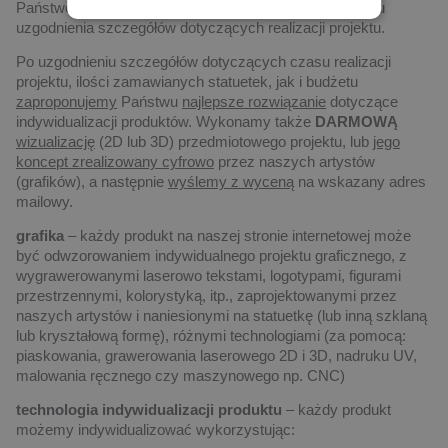
Państwem drogą elektroniczną, albo telefoniczną, w celu
uzgodnienia szczegółów dotyczących realizacji projektu.
Po uzgodnieniu szczegółów dotyczących czasu realizacji
projektu, ilości zamawianych statuetek, jak i budżetu
zaproponujemy
Państwu
najlepsze rozwiązanie
dotyczące
indywidualizacji produktów. Wykonamy także
DARMOWĄ
wizualizację
(2D lub 3D) przedmiotowego projektu, lub
jego
koncept zrealizowany cyfrowo
przez naszych artystów
(grafików), a następnie
wyślemy z wyceną
na wskazany adres
mailowy.
grafika
– każdy produkt na naszej stronie internetowej może
być odwzorowaniem indywidualnego projektu graficznego, z
wygrawerowanymi laserowo tekstami, logotypami, figurami
przestrzennymi, kolorystyką, itp., zaprojektowanymi przez
naszych artystów i naniesionymi na statuetkę (lub inną szklaną
lub kryształową formę), różnymi technologiami (za pomocą:
piaskowania, grawerowania laserowego 2D i 3D, nadruku UV,
malowania ręcznego czy maszynowego np. CNC)
technologia indywidualizacji produktu
– każdy produkt
możemy indywidualizować wykorzystując: