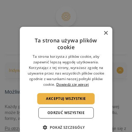
×
Gwarancja jakości
Ta strona używa plików
cookie
Ta strona korzysta z plików cookie, aby
zapewnić lepszą wygodę użytkowania.
Korzystając z tej strony, wyrażasz zgodę na
Indywidualizacja nadruków
używanie przez nas wszystkich plików cookie
zgodnie z warunkami naszej polityki plików
cookie.
Dowiedz się więcej
Możliwości indywidualizacji nadruków
AKCEPTUJ WSZYSTKIE
Każdy produkt prezentowany na naszej stronie internetowej
może być indywidualizowany, poczynając od jego kształtu,
ODRZUĆ WSZYSTKIE
formy, aż po grafikę i technologię realizacji.
POKAŻ SZCZEGÓŁY
Po otrzymaniu zapytania,
nasz przedstawiciel skontaktuje się z