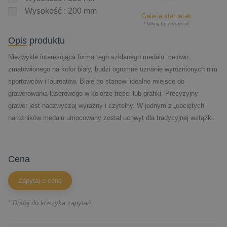
Wysokość : 200 mm
Galeria statuetek
* kliknij by zobaczyć
Opis produktu
Niezwykle interesująca forma tego szklanego medalu, celowo
zmatowionego na kolor biały, budzi ogromne uznanie wyróżnionych nim
sportowców i laureatów. Białe tło stanowi idealne miejsce do
grawerowania laserowego w kolorze treści lub grafiki. Precyzyjny
grawer jest nadzwyczaj wyraźny i czytelny. W jednym z „obciętych”
narożników medalu umocowany został uchwyt dla tradycyjnej wstążki.
cena
Zapytaj o cenę
* Dodaj do koszyka zapytań