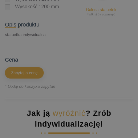
Wysokość : 200 mm
Galeria statuetek
* kliknij by zobaczyć
Opis produktu
statuetka indywidualna
cena
Zapytaj o cenę
* Dodaj do koszyka zapytań
Jak ją
wyróżnić
? Zrób
indywidualizację!