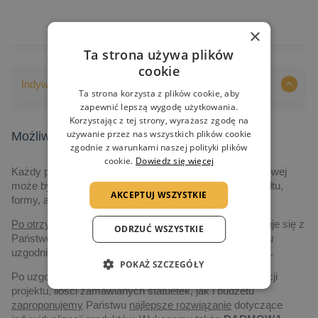
×
Ta strona używa plików
cookie
Indywidualizacja nadruków
Ta strona korzysta z plików cookie, aby
zapewnić lepszą wygodę użytkowania.
Korzystając z tej strony, wyrażasz zgodę na
używanie przez nas wszystkich plików cookie
Możliwości indywidualizacji nadruków
zgodnie z warunkami naszej polityki plików
cookie.
Dowiedz się więcej
Każdy produkt prezentowany na naszej stronie internetowej
może być indywidualizowany, poczynając od jego kształtu,
AKCEPTUJ WSZYSTKIE
formy, aż po grafikę i technologię realizacji.
Po otrzymaniu zapytania,
nasz przedstawiciel skontaktuje się z
ODRZUĆ WSZYSTKIE
Państwem drogą elektroniczną, albo telefoniczną, w celu
uzgodnienia szczegółów dotyczących realizacji projektu.
POKAŻ SZCZEGÓŁY
Po uzgodnieniu szczegółów dotyczących czasu realizacji
projektu, ilości zamawianych statuetek, jak i budżetu
zaproponujemy
Państwu
najlepsze rozwiązanie
dotyczące