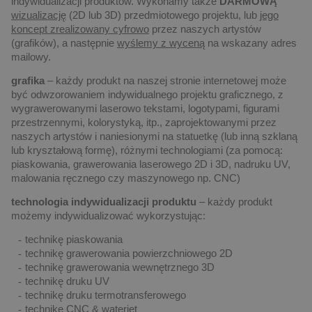
indywidualizacji produktów. Wykonamy także
DARMOWĄ
wizualizację
(2D lub 3D) przedmiotowego projektu, lub
jego
koncept zrealizowany cyfrowo
przez naszych artystów
(grafików), a następnie
wyślemy z wyceną
na wskazany adres
mailowy.
grafika
– każdy produkt na naszej stronie internetowej może
być odwzorowaniem indywidualnego projektu graficznego, z
wygrawerowanymi laserowo tekstami, logotypami, figurami
przestrzennymi, kolorystyką, itp., zaprojektowanymi przez
naszych artystów i naniesionymi na statuetkę (lub inną szklaną
lub kryształową formę), różnymi technologiami (za pomocą:
piaskowania, grawerowania laserowego 2D i 3D, nadruku UV,
malowania ręcznego czy maszynowego np. CNC)
technologia indywidualizacji produktu
– każdy produkt
możemy indywidualizować wykorzystując:
technikę piaskowania
technikę grawerowania powierzchniowego 2D
technikę grawerowania wewnętrznego 3D
technikę druku UV
technikę druku termotransferowego
technikę CNC & waterjet