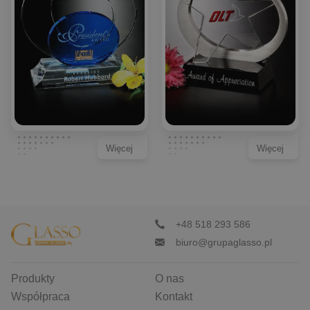
Więcej
Więcej
+48 518 293 586
biuro@grupaglasso.pl
Produkty
O nas
Współpraca
Kontakt