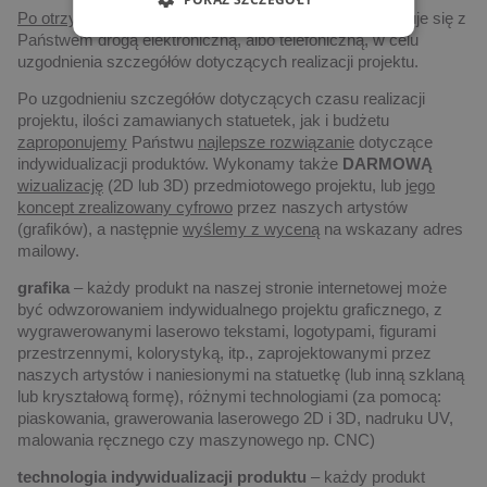
Po otrzymaniu zapytania,
nasz przedstawiciel skontaktuje się z
Państwem drogą elektroniczną, albo telefoniczną, w celu
uzgodnienia szczegółów dotyczących realizacji projektu.
Po uzgodnieniu szczegółów dotyczących czasu realizacji
projektu, ilości zamawianych statuetek, jak i budżetu
zaproponujemy
Państwu
najlepsze rozwiązanie
dotyczące
indywidualizacji produktów. Wykonamy także
DARMOWĄ
wizualizację
(2D lub 3D) przedmiotowego projektu, lub
jego
koncept zrealizowany cyfrowo
przez naszych artystów
(grafików), a następnie
wyślemy z wyceną
na wskazany adres
mailowy.
grafika
– każdy produkt na naszej stronie internetowej może
być odwzorowaniem indywidualnego projektu graficznego, z
wygrawerowanymi laserowo tekstami, logotypami, figurami
przestrzennymi, kolorystyką, itp., zaprojektowanymi przez
naszych artystów i naniesionymi na statuetkę (lub inną szklaną
lub kryształową formę), różnymi technologiami (za pomocą:
piaskowania, grawerowania laserowego 2D i 3D, nadruku UV,
malowania ręcznego czy maszynowego np. CNC)
technologia indywidualizacji produktu
– każdy produkt