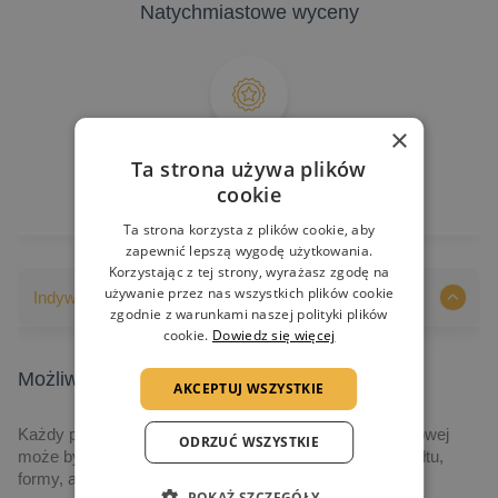
Natychmiastowe wyceny
×
Gwarancja jakości
Ta strona używa plików
cookie
Ta strona korzysta z plików cookie, aby
zapewnić lepszą wygodę użytkowania.
Korzystając z tej strony, wyrażasz zgodę na
używanie przez nas wszystkich plików cookie
Indywidualizacja nadruków
zgodnie z warunkami naszej polityki plików
cookie.
Dowiedz się więcej
Możliwości indywidualizacji nadruków
AKCEPTUJ WSZYSTKIE
Każdy produkt prezentowany na naszej stronie internetowej
ODRZUĆ WSZYSTKIE
może być indywidualizowany, poczynając od jego kształtu,
formy, aż po grafikę i technologię realizacji.
POKAŻ SZCZEGÓŁY