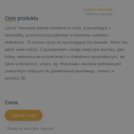
Galeria statuetek
* kliknij by zobaczyć
Opis produktu
„Liście” niezwykle pięknie utrwalone w szkle, a wyrastające z
wysmukłej, przezroczystej podstawy to harmonia, estetyka i
delikatność. To istotne cechy tej wyróżniającej się statuetki. Może ona
pełnić wiele funkcji. Z powodzeniem zastąpi tradycyjne puchary, jako
trofea, niekoniecznie w konkursach o charakterze przyrodniczym, ale
także w literackich, sztuce, itp. Wspaniała i dostojna podstawa jest
znakomitym miejscem do grawerowania laserowego, również w
technice 3D.
cena
Zapytaj o cenę
* Dodaj do koszyka zapytań