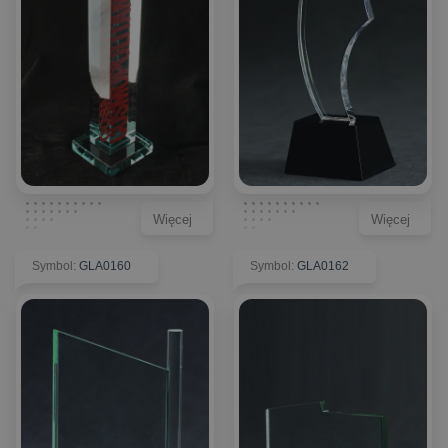
Więcej
Więcej
Symbol
:
GLA0160
Symbol
:
GLA0162