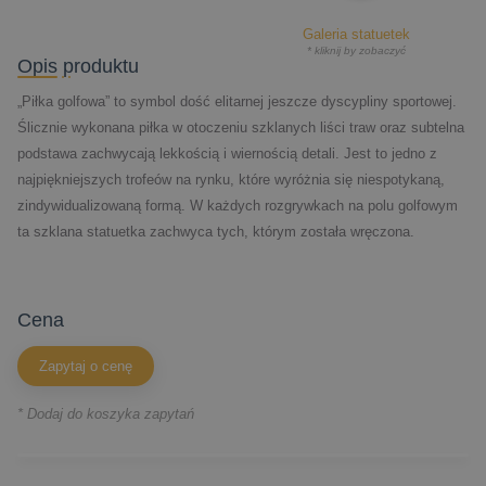
Galeria statuetek
* kliknij by zobaczyć
Opis produktu
„Piłka golfowa” to symbol dość elitarnej jeszcze dyscypliny sportowej.
Ślicznie wykonana piłka w otoczeniu szklanych liści traw oraz subtelna
podstawa zachwycają lekkością i wiernością detali. Jest to jedno z
najpiękniejszych trofeów na rynku, które wyróżnia się niespotykaną,
zindywidualizowaną formą. W każdych rozgrywkach na polu golfowym
ta szklana statuetka zachwyca tych, którym została wręczona.
cena
Zapytaj o cenę
* Dodaj do koszyka zapytań