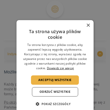
Gwarancja jakości
×
Ta strona używa plików
cookie
Ta strona korzysta z plików cookie, aby
zapewnić lepszą wygodę użytkowania.
Indywidualizacja nadruków
Korzystając z tej strony, wyrażasz zgodę na
używanie przez nas wszystkich plików cookie
zgodnie z warunkami naszej polityki plików
cookie.
Dowiedz się więcej
Możliwości indywidualizacji nadruków
AKCEPTUJ WSZYSTKIE
Każdy produkt prezentowany na naszej stronie internetowej
może być indywidualizowany, poczynając od jego kształtu,
ODRZUĆ WSZYSTKIE
formy, aż po grafikę i technologię realizacji.
Po otrzymaniu zapytania,
nasz przedstawiciel skontaktuje się z
POKAŻ SZCZEGÓŁY
Państwem drogą elektroniczną, albo telefoniczną, w celu