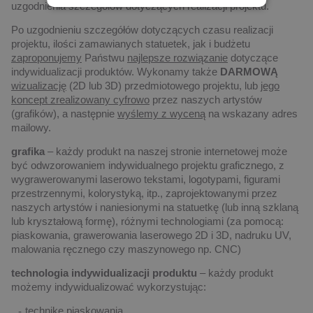
uzgodnienia szczegółów dotyczących realizacji projektu.
Po uzgodnieniu szczegółów dotyczących czasu realizacji
projektu, ilości zamawianych statuetek, jak i budżetu
zaproponujemy
Państwu
najlepsze rozwiązanie
dotyczące
indywidualizacji produktów. Wykonamy także
DARMOWĄ
wizualizację
(2D lub 3D) przedmiotowego projektu, lub
jego
koncept zrealizowany cyfrowo
przez naszych artystów
(grafików), a następnie
wyślemy z wyceną
na wskazany adres
mailowy.
grafika
– każdy produkt na naszej stronie internetowej może
być odwzorowaniem indywidualnego projektu graficznego, z
wygrawerowanymi laserowo tekstami, logotypami, figurami
przestrzennymi, kolorystyką, itp., zaprojektowanymi przez
naszych artystów i naniesionymi na statuetkę (lub inną szklaną
lub kryształową formę), różnymi technologiami (za pomocą:
piaskowania, grawerowania laserowego 2D i 3D, nadruku UV,
malowania ręcznego czy maszynowego np. CNC)
technologia indywidualizacji produktu
– każdy produkt
możemy indywidualizować wykorzystując:
technikę piaskowania