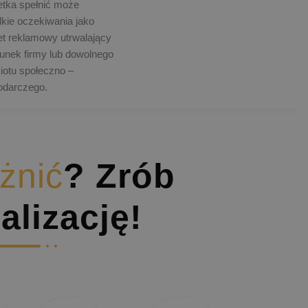
etka spełnić może
kie oczekiwania jako
t reklamowy utrwalający
unek firmy lub dowolnego
otu społeczno –
odarczego.
żnić
? Zrób
alizację!