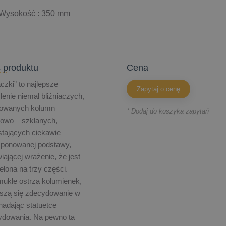
Wysokość : 350 mm
 produktu
cena
aczki” to najlepsze
Zapytaj o cenę
lenie niemal bliźniaczych,
izowanych kolumn
* Dodaj do koszyka zapytań
owo – szklanych,
tających ciekawie
ponowanej podstawy,
iającej wrażenie, że jest
elona na trzy części.
ukłe ostrza kolumienek,
szą się zdecydowanie w
nadając statuetce
ydowania. Na pewno ta