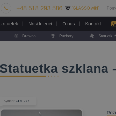
+48 518 293 586
'GLASSO wiki'
Pom
statuetek
Nasi klienci
O nas
Kontakt
Drewno
Puchary
Statuetki
Statuetka szklana
Symbol
:
GLA1277
Roz