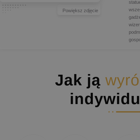
statu
wszel
Powiększ zdjęcie
gadże
wizer
podmi
gosp
Jak ją
wyró
indywidu