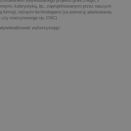
wzorowaniem indywidualnego projektu graficznego, z
nnymi, kolorystyką, itp., zaprojektowanymi przez naszych
ową formę), różnymi technologiami (za pomocą: piaskowania,
go czy maszynowego np. CNC)
dywidualizować wykorzystując: