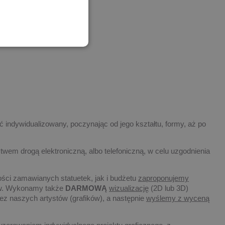
 statuetek
 indywidualizowany, poczynając od jego kształtu, formy, aż po
twem drogą elektroniczną, albo telefoniczną, w celu uzgodnienia
ości zamawianych statuetek, jak i budżetu
zaproponujemy
tów. Wykonamy także
DARMOWĄ
wizualizację
(2D lub 3D)
ez naszych artystów (grafików), a następnie
wyślemy z wyceną