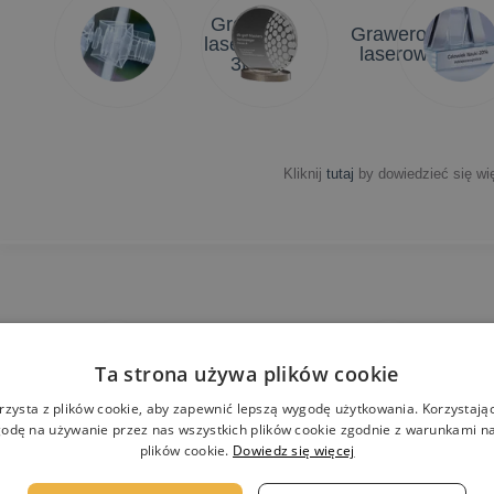
Grawer
Grawerowanie
laserowy
laserowe 2D
3D
Kliknij
tutaj
by dowiedzieć się wię
Darmowe
N
wizualizacje
w
Ta strona używa plików cookie
rzysta z plików cookie, aby zapewnić lepszą wygodę użytkowania. Korzystając 
odę na używanie przez nas wszystkich plików cookie zgodnie z warunkami nas
plików cookie.
Dowiedz się więcej