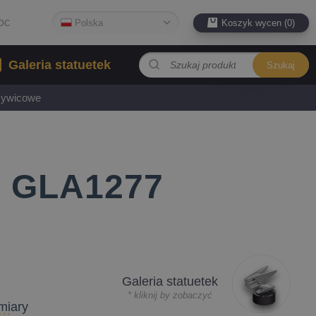
oc
Polska
Koszyk wycen (0)
Galeria statuetek
Szukaj
 żywicowe
 - GLA1277
Galeria statuetek
* kliknij by zobaczyć
miary