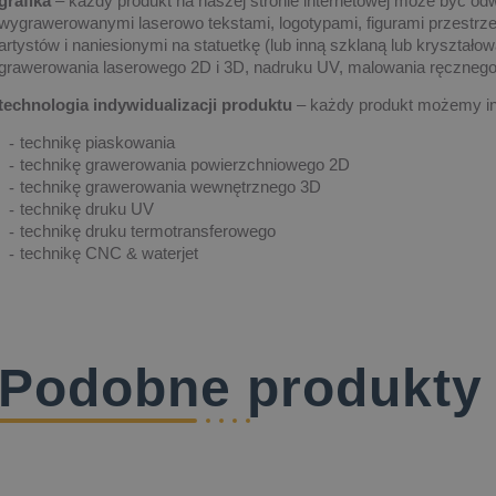
grafika
– każdy produkt na naszej stronie internetowej może być od
wygrawerowanymi laserowo tekstami, logotypami, figurami przestrze
artystów i naniesionymi na statuetkę (lub inną szklaną lub kryształ
grawerowania laserowego 2D i 3D, nadruku UV, malowania ręczne
technologia indywidualizacji produktu
– każdy produkt możemy in
technikę piaskowania
technikę grawerowania powierzchniowego 2D
technikę grawerowania wewnętrznego 3D
technikę druku UV
technikę druku termotransferowego
technikę CNC & waterjet
Podobne produkty