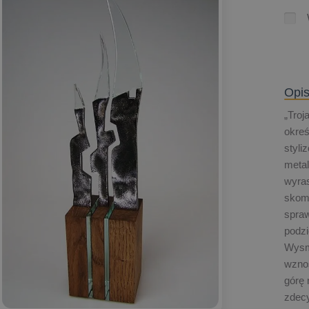
Opis
„Troj
okreś
styl
metal
wyras
skom
spraw
podzi
Wysm
wzno
górę 
zdec