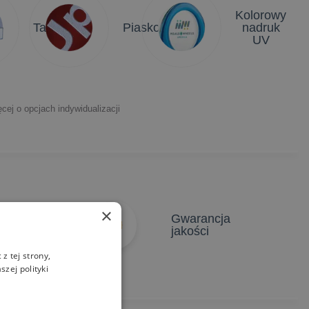
Kolorowy
Tabliczki
Piaskowanie
nadruk
UV
cej o opcjach indywidualizacji
×
atychmiastowe
Gwarancja
yceny
jakości
z tej strony,
zej polityki