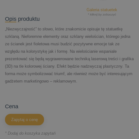
Galeria statuetek
* kliknij by zobaczyć
Opis produktu
„Niezwyczajność” to słowo, które znakomicie opisuje tę statuetkę
szklaną. Nieforemne elementy oraz szklany wielościan, którego jedna
ze ścianek jest fioletowa musi budzić pozytywne emocje tak ze
względu na kolorystykę jak i formę. Na wielościanie wspaniale
prezentować się będą wygrawerowane techniką laserową treści i grafika
(3D) na tle kolorowej ściany. Efekt będzie nadzwyczaj plastyczny. Ta
forma może symbolizować triumf, ale również może być interesującym
gadżetem marketingowo – reklamowym.
cena
Zapytaj o cenę
* Dodaj do koszyka zapytań