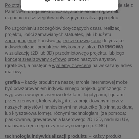
Po otrzymaniu zapytania,
nasz przedstawiciel skontaktuje się z
Państwem drogą elektroniczną, albo telefoniczną, w celu
uzgodnienia szczegółów dotyczących realizacji projektu.
Po uzgodnieniu szczegółów dotyczących czasu realizacji
projektu, ilości zamawianych statuetek, jak i budżetu
zaproponujemy
Państwu
najlepsze rozwiązanie
dotyczące
indywidualizacji produktów. Wykonamy także
DARMOWĄ
wizualizację
(2D lub 3D) przedmiotowego projektu, lub
jego
koncept zrealizowany cyfrowo
przez naszych artystów
(grafików), a następnie
wyślemy z wyceną
na wskazany adres
mailowy.
grafika
– każdy produkt na naszej stronie internetowej może
być odwzorowaniem indywidualnego projektu graficznego, z
wygrawerowanymi laserowo tekstami, logotypami, figurami
przestrzennymi, kolorystyką, itp., zaprojektowanymi przez
naszych artystów i naniesionymi na statuetkę (lub inną szklaną
lub kryształową formę), różnymi technologiami (za pomocą:
piaskowania, grawerowania laserowego 2D i 3D, nadruku UV,
malowania ręcznego czy maszynowego np. CNC)
technologia indywidualizacji produktu
– każdy produkt