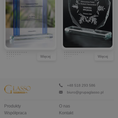
Więcej
Więcej
+48 518 293 586
biuro@grupaglasso.pl
Produkty
O nas
Współpraca
Kontakt