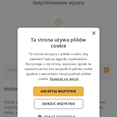
Natychmiastowe wyceny
×
Gwarancja jakości
Ta strona używa plików
cookie
Ta strona korzysta z plików cookie, aby
zapewnić lepszą wygodę użytkowania.
Korzystając z tej strony, wyrażasz zgodę na
używanie przez nas wszystkich plików cookie
Indywidualizacja nadruków
zgodnie z warunkami naszej polityki plików
cookie.
Dowiedz się więcej
Możliwości indywidualizacji nadruków
AKCEPTUJ WSZYSTKIE
Każdy produkt prezentowany na naszej stronie internetowej
ODRZUĆ WSZYSTKIE
może być indywidualizowany, poczynając od jego kształtu,
formy, aż po grafikę i technologię realizacji.
POKAŻ SZCZEGÓŁY