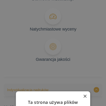
Natychmiastowe wyceny
Gwarancja jakości
Indywidualizacja nadruków
×
Ta strona używa plików