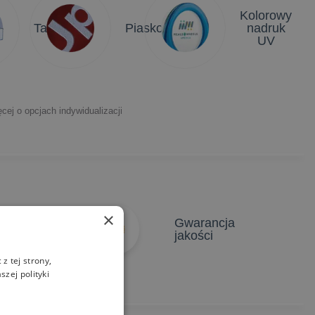
Kolorowy
Tabliczki
Piaskowanie
nadruk
UV
cej o opcjach indywidualizacji
×
atychmiastowe
Gwarancja
yceny
jakości
z tej strony,
zej polityki