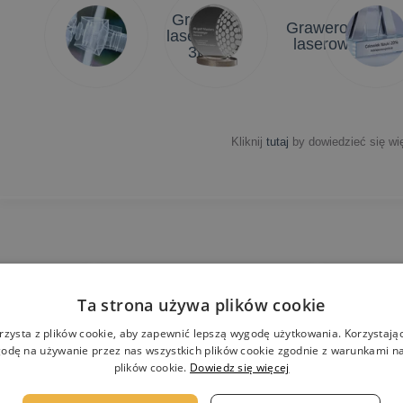
Grawer
Grawerowanie
laserowy
laserowe 2D
3D
Kliknij
tutaj
by dowiedzieć się wię
Darmowe
N
wizualizacje
w
Ta strona używa plików cookie
rzysta z plików cookie, aby zapewnić lepszą wygodę użytkowania. Korzystając 
odę na używanie przez nas wszystkich plików cookie zgodnie z warunkami nas
plików cookie.
Dowiedz się więcej