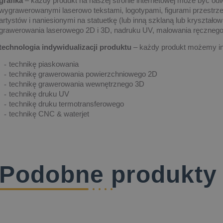
grafika
– każdy produkt na naszej stronie internetowej może być od
wygrawerowanymi laserowo tekstami, logotypami, figurami przestrze
artystów i naniesionymi na statuetkę (lub inną szklaną lub kryształ
grawerowania laserowego 2D i 3D, nadruku UV, malowania ręczne
technologia indywidualizacji produktu
– każdy produkt możemy in
technikę piaskowania
technikę grawerowania powierzchniowego 2D
technikę grawerowania wewnętrznego 3D
technikę druku UV
technikę druku termotransferowego
technikę CNC & waterjet
Podobne produkty