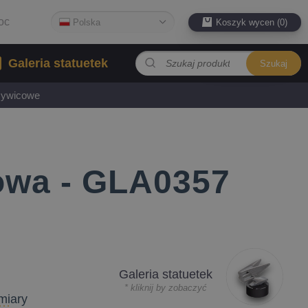
oc
Polska
Koszyk wycen (0)
Galeria statuetek
Szukaj
 żywicowe
łowa - GLA0357
Galeria statuetek
* kliknij by zobaczyć
miary