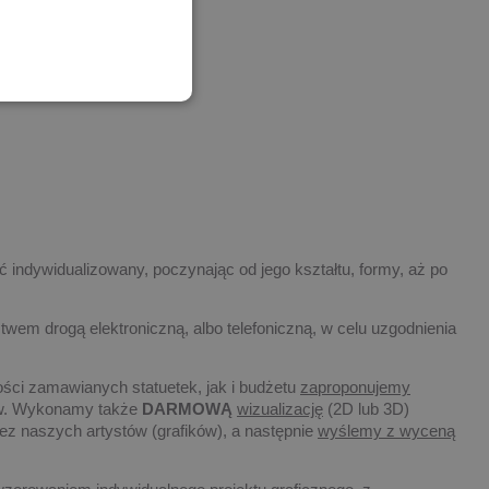
 statuetek
 indywidualizowany, poczynając od jego kształtu, formy, aż po
twem drogą elektroniczną, albo telefoniczną, w celu uzgodnienia
ości zamawianych statuetek, jak i budżetu
zaproponujemy
tów. Wykonamy także
DARMOWĄ
wizualizację
(2D lub 3D)
ez naszych artystów (grafików), a następnie
wyślemy z wyceną