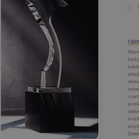
Opis
Niezw
krysz
każde
skład
eleme
sylwe
czarn
prost
statu
możl
przyp
Dlat