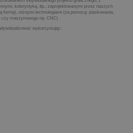
wzorowaniem indywidualnego projektu graficznego, z
nnymi, kolorystyką, itp., zaprojektowanymi przez naszych
ową formę), różnymi technologiami (za pomocą: piaskowania,
go czy maszynowego np. CNC)
dywidualizować wykorzystując: