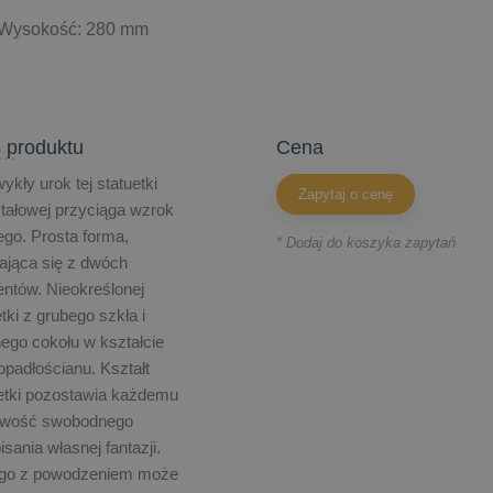
Wysokość: 280 mm
 produktu
cena
ykły urok tej statuetki
Zapytaj o cenę
tałowej przyciąga wzrok
go. Prosta forma,
* Dodaj do koszyka zapytań
ająca się z dwóch
ntów. Nieokreślonej
tki z grubego szkła i
ego cokołu w kształcie
opadłościanu. Kształt
etki pozostawia każdemu
iwość swobodnego
isania własnej fantazji.
ego z powodzeniem może