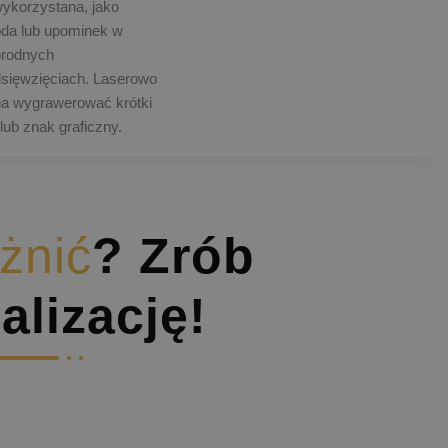
ykorzystana, jako
oda lub upominek w
orodnych
sięwzięciach. Laserowo
a wygrawerować krótki
 lub znak graficzny.
żnić
? Zrób
alizację!