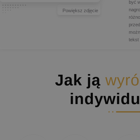
być w
nagr
Powiększ zdjęcie
różn
przed
możn
tekst
Jak ją
wyró
indywidu