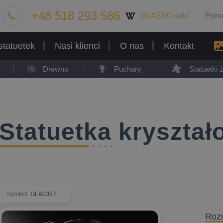
+48 518 293 586
'GLASSO wiki'
Pom
statuetek
Nasi klienci
O nas
Kontakt
Drewno
Puchary
Statuetki
Statuetka kryszta
Symbol
:
GLA0357
Roz