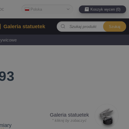
oc
Polska
Koszyk wycen (0)
Galeria statuetek
Szukaj
 żywicowe
93
Galeria statuetek
* kliknij by zobaczyć
miary