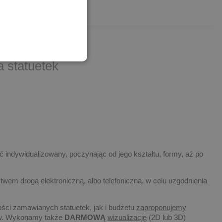
 statuetek
 indywidualizowany, poczynając od jego kształtu, formy, aż po
twem drogą elektroniczną, albo telefoniczną, w celu uzgodnienia
ości zamawianych statuetek, jak i budżetu
zaproponujemy
tów. Wykonamy także
DARMOWĄ
wizualizację
(2D lub 3D)