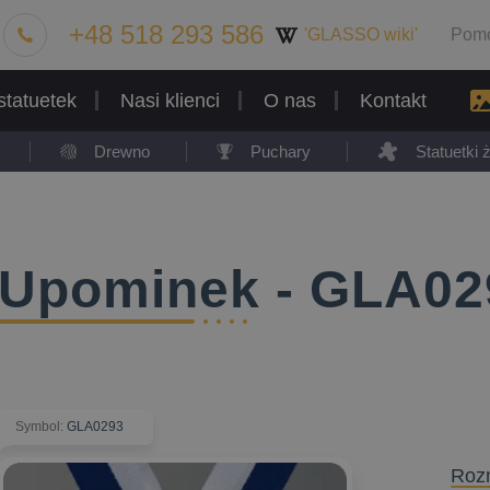
+48 518 293 586
'GLASSO wiki'
Pom
statuetek
Nasi klienci
O nas
Kontakt
Drewno
Puchary
Statuetki
Upominek - GLA02
Symbol
:
GLA0293
Roz