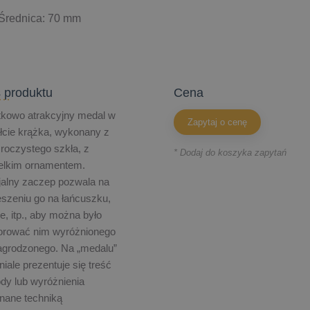
Średnica: 70 mm
 produktu
cena
tkowo atrakcyjny medal w
Zapytaj o cenę
łcie krążka, wykonany z
roczystego szkła, z
* Dodaj do koszyka zapytań
ielkim ornamentem.
alny zaczep pozwala na
szeniu go na łańcuszku,
e, itp., aby można było
orować nim wyróżnionego
agrodzonego. Na „medalu”
iale prezentuje się treść
dy lub wyróżnienia
nane techniką