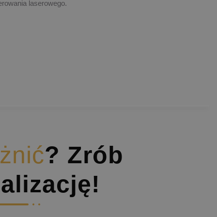
erowania laserowego.
żnić
? Zrób
alizację!