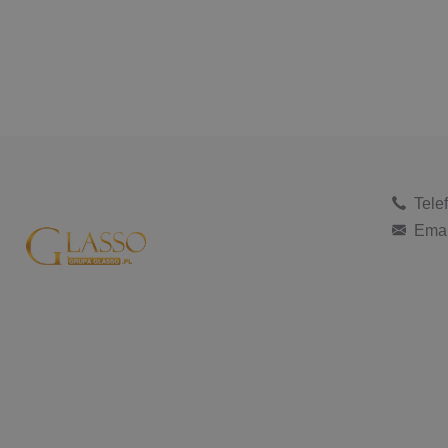
Tele
Emai