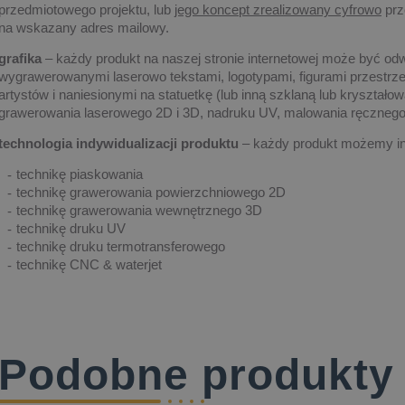
przedmiotowego projektu, lub
jego koncept zrealizowany cyfrowo
prz
na wskazany adres mailowy.
grafika
– każdy produkt na naszej stronie internetowej może być od
wygrawerowanymi laserowo tekstami, logotypami, figurami przestrze
artystów i naniesionymi na statuetkę (lub inną szklaną lub kryształ
grawerowania laserowego 2D i 3D, nadruku UV, malowania ręczne
technologia indywidualizacji produktu
– każdy produkt możemy in
technikę piaskowania
technikę grawerowania powierzchniowego 2D
technikę grawerowania wewnętrznego 3D
technikę druku UV
technikę druku termotransferowego
technikę CNC & waterjet
Podobne produkty