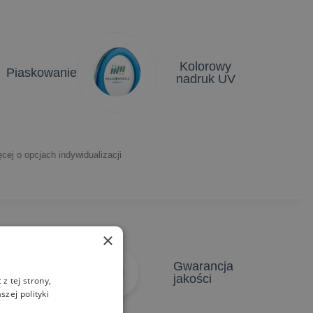
Kolorowy
Piaskowanie
nadruk UV
cej o opcjach indywidualizacji
×
atychmiastowe
Gwarancja
yceny
jakości
z tej strony,
zej polityki