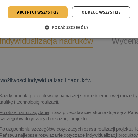
AKCEPTUJ WSZYSTKIE
ODRZUĆ WSZYSTKIE
POKAŻ SZCZEGÓŁY
Indywidualizacja nadruków
Wycena
Możliwości indywidualizacji nadruków
Każdy produkt prezentowany na naszej stronie internetowej może być
grafikę i technologię realizacji.
Po otrzymaniu zapytania,
nasz przedstawiciel skontaktuje się z Pańs
szczegółów dotyczących realizacji projektu.
Po uzgodnieniu szczegółów dotyczących czasu realizacji projektu, il
Państwu
najlepsze rozwiązanie
dotyczące indywidualizacji produk