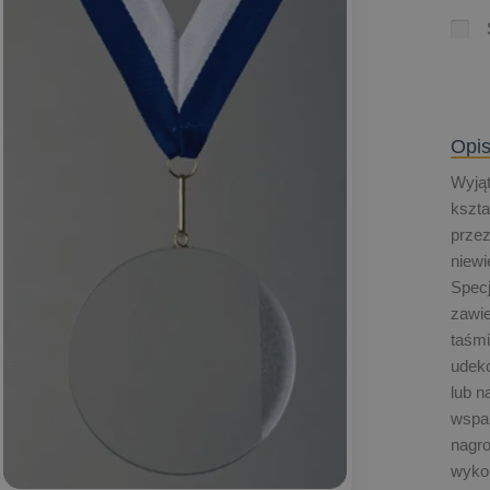
Opis
Wyją
kszta
przez
niew
Specj
zawie
taśmi
udek
lub n
wspan
nagro
wyko