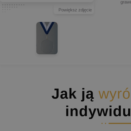
graw
Powiększ zdjęcie
Jak ją
wyró
indywidu