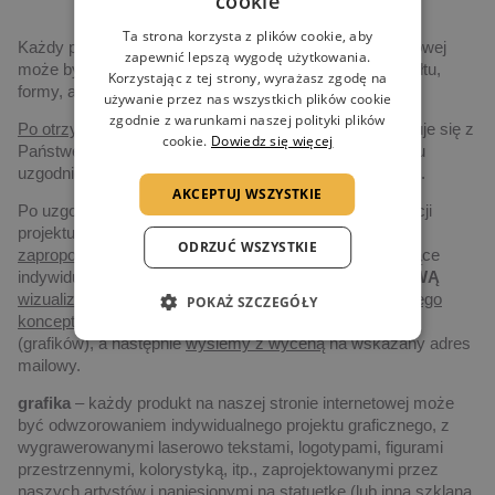
cookie
Ta strona korzysta z plików cookie, aby
Każdy produkt prezentowany na naszej stronie internetowej
zapewnić lepszą wygodę użytkowania.
może być indywidualizowany, poczynając od jego kształtu,
Korzystając z tej strony, wyrażasz zgodę na
formy, aż po grafikę i technologię realizacji.
używanie przez nas wszystkich plików cookie
zgodnie z warunkami naszej polityki plików
Po otrzymaniu zapytania,
nasz przedstawiciel skontaktuje się z
cookie.
Dowiedz się więcej
Państwem drogą elektroniczną, albo telefoniczną, w celu
uzgodnienia szczegółów dotyczących realizacji projektu.
AKCEPTUJ WSZYSTKIE
Po uzgodnieniu szczegółów dotyczących czasu realizacji
projektu, ilości zamawianych statuetek, jak i budżetu
ODRZUĆ WSZYSTKIE
zaproponujemy
Państwu
najlepsze rozwiązanie
dotyczące
indywidualizacji produktów. Wykonamy także
DARMOWĄ
wizualizację
(2D lub 3D) przedmiotowego projektu, lub
jego
POKAŻ SZCZEGÓŁY
koncept zrealizowany cyfrowo
przez naszych artystów
(grafików), a następnie
wyślemy z wyceną
na wskazany adres
mailowy.
grafika
– każdy produkt na naszej stronie internetowej może
być odwzorowaniem indywidualnego projektu graficznego, z
wygrawerowanymi laserowo tekstami, logotypami, figurami
przestrzennymi, kolorystyką, itp., zaprojektowanymi przez
naszych artystów i naniesionymi na statuetkę (lub inną szklaną