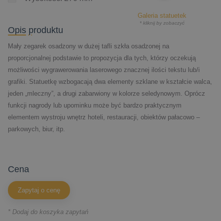
Galeria statuetek
* kliknij by zobaczyć
Opis produktu
Mały zegarek osadzony w dużej tafli szkła osadzonej na
proporcjonalnej podstawie to propozycja dla tych, którzy oczekują
możliwości wygrawerowania laserowego znacznej ilości tekstu lub/i
grafiki. Statuetkę wzbogacają dwa elementy szklane w kształcie walca,
jeden „mleczny”, a drugi zabarwiony w kolorze seledynowym. Oprócz
funkcji nagrody lub upominku może być bardzo praktycznym
elementem wystroju wnętrz hoteli, restauracji, obiektów pałacowo –
parkowych, biur, itp.
cena
Zapytaj o cenę
* Dodaj do koszyka zapytań