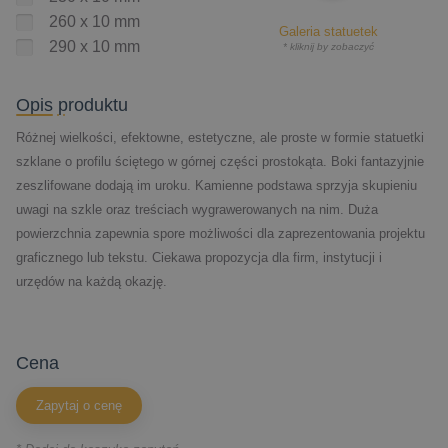
260 x 10 mm
Galeria statuetek
290 x 10 mm
* kliknij by zobaczyć
Opis produktu
Różnej wielkości, efektowne, estetyczne, ale proste w formie statuetki
szklane o profilu ściętego w górnej części prostokąta. Boki fantazyjnie
zeszlifowane dodają im uroku. Kamienne podstawa sprzyja skupieniu
uwagi na szkle oraz treściach wygrawerowanych na nim. Duża
powierzchnia zapewnia spore możliwości dla zaprezentowania projektu
graficznego lub tekstu. Ciekawa propozycja dla firm, instytucji i
urzędów na każdą okazję.
cena
Zapytaj o cenę