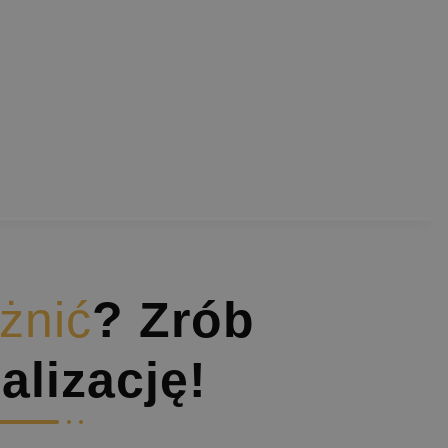
żnić
? Zrób
alizację!