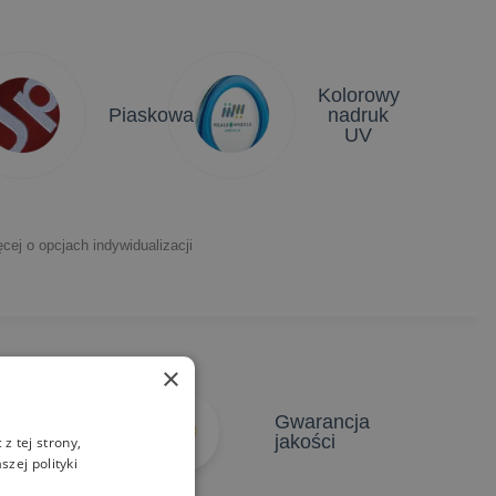
Kolorowy
anie
Piaskowanie
nadruk
 2D
UV
cej o opcjach indywidualizacji
×
atychmiastowe
Gwarancja
yceny
jakości
z tej strony,
zej polityki