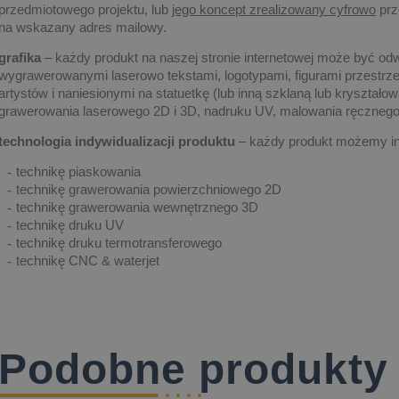
przedmiotowego projektu, lub
jego koncept zrealizowany cyfrowo
prz
na wskazany adres mailowy.
grafika
– każdy produkt na naszej stronie internetowej może być od
wygrawerowanymi laserowo tekstami, logotypami, figurami przestrze
artystów i naniesionymi na statuetkę (lub inną szklaną lub kryształ
grawerowania laserowego 2D i 3D, nadruku UV, malowania ręczne
technologia indywidualizacji produktu
– każdy produkt możemy in
technikę piaskowania
technikę grawerowania powierzchniowego 2D
technikę grawerowania wewnętrznego 3D
technikę druku UV
technikę druku termotransferowego
technikę CNC & waterjet
Podobne produkty