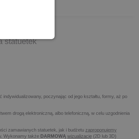
 statuetek
 indywidualizowany, poczynając od jego kształtu, formy, aż po
twem drogą elektroniczną, albo telefoniczną, w celu uzgodnienia
ości zamawianych statuetek, jak i budżetu
zaproponujemy
tów. Wykonamy także
DARMOWĄ
wizualizację
(2D lub 3D)