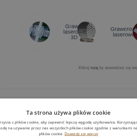
Grawer
Grawerow
laserowy
laserowe
3D
Kliknij
tutaj
by dowiedzieć się wię
Ta strona używa plików cookie
Darmowe
N
wizualizacje
w
rzysta z plików cookie, aby zapewnić lepszą wygodę użytkowania. Korzystając 
odę na używanie przez nas wszystkich plików cookie zgodnie z warunkami nas
plików cookie.
Dowiedz się więcej