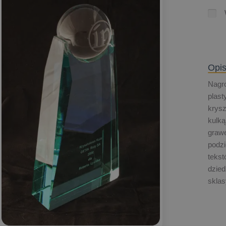
Opis
Nagr
plas
krysz
kulką
graw
podzi
tekst
dzied
sklas