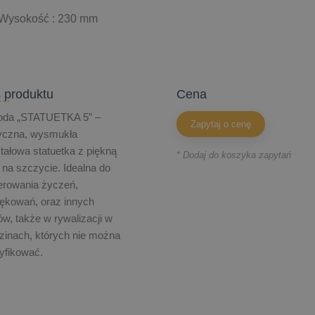
Wysokość : 230 mm
 produktu
cena
oda „STATUETKA 5” –
Zapytaj o cenę
tyczna, wysmukła
tałowa statuetka z piękną
* Dodaj do koszyka zapytań
 na szczycie. Idealna do
erowania życzeń,
ękowań, oraz innych
ów, także w rywalizacji w
zinach, których nie można
yfikować.