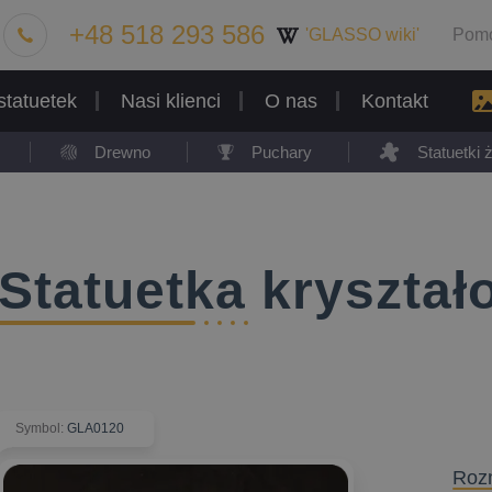
+48 518 293 586
'GLASSO wiki'
Pom
statuetek
Nasi klienci
O nas
Kontakt
Drewno
Puchary
Statuetki
Statuetka kryszta
Symbol
:
GLA0120
Roz