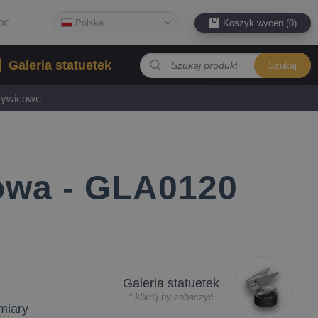
oc
Polska
Koszyk wycen (0)
Galeria statuetek
Szukaj
 żywicowe
łowa - GLA0120
Galeria statuetek
* kliknij by zobaczyć
miary