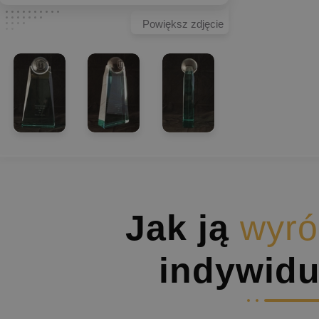
Powiększ zdjęcie
Jak ją
wyró
indywidu