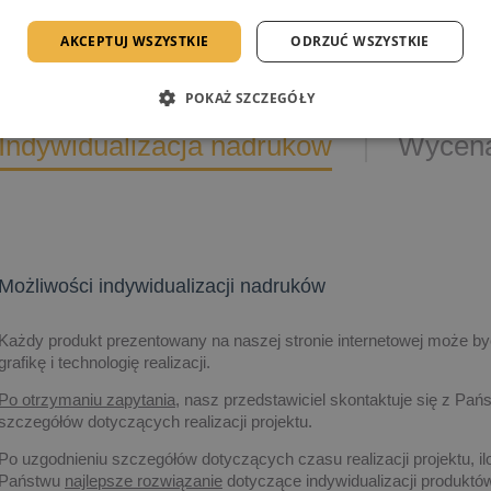
AKCEPTUJ WSZYSTKIE
ODRZUĆ WSZYSTKIE
POKAŻ SZCZEGÓŁY
Indywidualizacja nadruków
Wycena
Możliwości indywidualizacji nadruków
Każdy produkt prezentowany na naszej stronie internetowej może być
grafikę i technologię realizacji.
Po otrzymaniu zapytania,
nasz przedstawiciel skontaktuje się z Pańs
szczegółów dotyczących realizacji projektu.
Po uzgodnieniu szczegółów dotyczących czasu realizacji projektu, il
Państwu
najlepsze rozwiązanie
dotyczące indywidualizacji produk