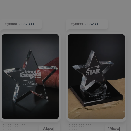
Symbol
:
GLA2300
Symbol
:
GLA2301
Więcej
Więcej