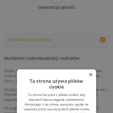
Gwarancja jakości
Indywidualizacja nadruków
Możliwości indywidualizacji nadruków
Każdy produkt prezentowany na naszej stronie internetowej
×
może być indywidualizowany, poczynając od jego kształtu,
Ta strona używa plików
formy, aż po grafikę i technologię realizacji.
cookie
Po otrzymaniu zapytania,
nasz przedstawiciel skontaktuje się z
Państwem drogą elektroniczną, albo telefoniczną, w celu
Ta strona korzysta z plików cookie, aby
zapewnić lepszą wygodę użytkowania.
uzgodnienia szczegółów dotyczących realizacji projektu.
Korzystając z tej strony, wyrażasz zgodę na
Po uzgodnieniu szczegółów dotyczących czasu realizacji
używanie przez nas wszystkich plików cookie