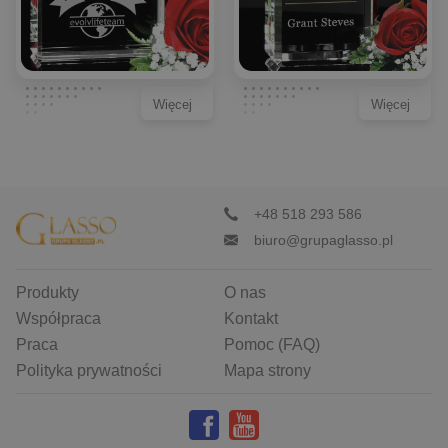
Więcej
Więcej
+48 518 293 586
biuro@grupaglasso.pl
Produkty
O nas
Współpraca
Kontakt
Praca
Pomoc (FAQ)
Polityka prywatności
Mapa strony