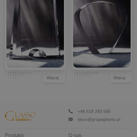
Więcej
Więcej
+48 518 293 586
biuro@grupaglasso.pl
Produkty
O nas