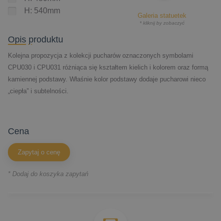
H: 540mm
Galeria statuetek
* kliknij by zobaczyć
Opis produktu
Kolejna propozycja z kolekcji pucharów oznaczonych symbolami
CPU030 i CPU031 różniąca się kształtem kielich i kolorem oraz formą
kamiennej podstawy. Właśnie kolor podstawy dodaje pucharowi nieco
„ciepła” i subtelności.
cena
Zapytaj o cenę
* Dodaj do koszyka zapytań