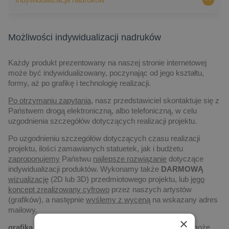
Możliwości indywidualizacji nadruków
Każdy produkt prezentowany na naszej stronie internetowej
może być indywidualizowany, poczynając od jego kształtu,
formy, aż po grafikę i technologię realizacji.
Po otrzymaniu zapytania,
nasz przedstawiciel skontaktuje się z
Państwem drogą elektroniczną, albo telefoniczną, w celu
uzgodnienia szczegółów dotyczących realizacji projektu.
Po uzgodnieniu szczegółów dotyczących czasu realizacji
projektu, ilości zamawianych statuetek, jak i budżetu
zaproponujemy
Państwu
najlepsze rozwiązanie
dotyczące
indywidualizacji produktów. Wykonamy także
DARMOWĄ
wizualizację
(2D lub 3D) przedmiotowego projektu, lub
jego
koncept zrealizowany cyfrowo
przez naszych artystów
(grafików), a następnie
wyślemy z wyceną
na wskazany adres
mailowy.
×
grafika
– każdy produkt na naszej stronie internetowej może