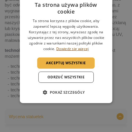
Ta strona używa plików
być odwzorowaniem indywidualnego projektu graficznego, z
cookie
wygrawerowanymi laserowo tekstami, logotypami, figurami
przestrzennymi, kolorystyką, itp., zaprojektowanymi przez
Ta strona korzysta z plików cookie, aby
naszych artystów i naniesionymi na statuetkę (lub inną szklaną
zapewnić lepszą wygodę użytkowania.
lub kryształową formę), różnymi technologiami (za pomocą:
Korzystając z tej strony, wyrażasz zgodę na
piaskowania, grawerowania laserowego 2D i 3D, nadruku UV,
używanie przez nas wszystkich plików cookie
malowania ręcznego czy maszynowego np. CNC)
zgodnie z warunkami naszej polityki plików
cookie.
Dowiedz się więcej
technologia indywidualizacji produktu
– każdy produkt
możemy indywidualizować wykorzystując:
AKCEPTUJ WSZYSTKIE
technikę piaskowania
technikę grawerowania powierzchniowego 2D
ODRZUĆ WSZYSTKIE
technikę grawerowania wewnętrznego 3D
technikę druku UV
technikę druku termotransferowego
POKAŻ SZCZEGÓŁY
technikę CNC & waterjet
Wycena statuetek