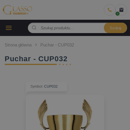
Szukaj
Strona główna
Puchar - CUP032
Puchar - CUP032
Symbol
:
CUP032